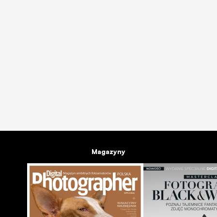
APARATY
Canon PowerShot G5 X Mark II - pierwsze wrażenia
 a
10 lip 2019
Magazyny