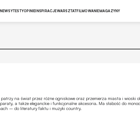
NEWSY
TESTY
OPINIE
INSPIRACJE
WARSZTAT
FILMOWANIE
MAGAZYNY
 patrzy na świat przez różne ogniskowe oraz przemierza miasta i wioski 
aparaty, a także eleganckie i funkcjonalne akcesoria. Ma słabość do mono
ch – do literatury faktu i muzyki country.