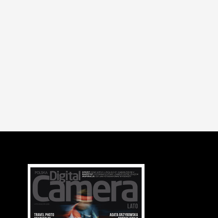
TUTORIALE
Zła kompozycja to nie problem. Z pomocą przyjdzie Photoshop,
dokładniej narzędzie Content-Aware Fill [WIDEO]
14 sie 2019