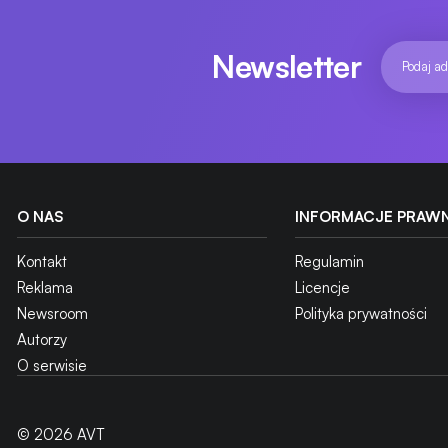
f/1.1
12 sie 2019
Newsletter
O NAS
INFORMACJE PRAW
Kontakt
Regulamin
Reklama
Licencje
Newsroom
Polityka prywatności
OBIEKTYWY
Autorzy
7Artisans Photoelectric 75 mm f/1.25 - ultrajasna manualna por
już dostępny w przedsprzedaży
O serwisie
12 sie 2019
© 2026 AVT