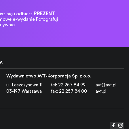
sz się i odbierz
PREZENT
mowe e-wydanie Fotografuj
atywnie
A
Wydawnictwo AVT-Korporacja Sp. z o.o.
rsalny zoom do
ul. Leszczynowa 11
tel: 22 257 84 99
avt@avt.pl
03-197 Warszawa
fax: 22 257 84 00
avt.pl