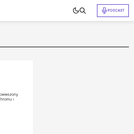
PODCAST
obwieszony
chromu i