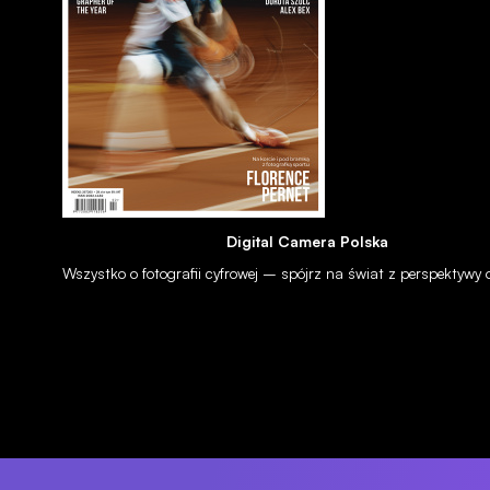
MOBILE
HarmonyOS - Huawei debiutuje ze swoim autorskim systemem
operacyjnym
13 sie 2019
Digital Camera Polska
Wszystko o fotografii cyfrowej – spójrz na świat z perspektywy
OBIEKTYWY
Canon pracuje nad monstrualnym pełnoklatkowym zoomem 5