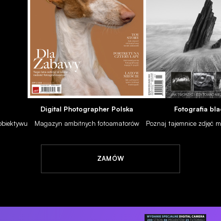
APARATY
Canon PowerShot G5 X Mark II - zdjęcia przykładowe
10 lip 2019
Digital Photographer Polska
Fotografia bla
 obiektywu
Magazyn ambitnych fotoamatorów
Poznaj tajemnice zdjęć
ZAMÓW
OBIEKTYWY
Ricoh po 13 latach prezentuje odświeżony zoom fishey
mocowaniem Pentax K
09 lip 2019
0-80 mm