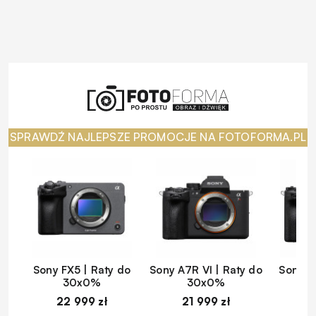
SPRAWDŹ NAJLEPSZE PROMOCJE NA FOTOFORMA.PL
Sony FX5 | Raty do
Sony A7R VI | Raty do
Sony A
30x0%
30x0%
22 999 zł
21 999 zł
1