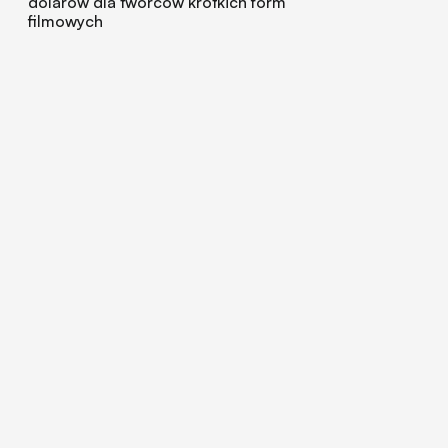
dolarów dla twórców krótkich form
filmowych