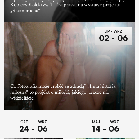
Kobiecy Kolektyw TiT zaprasza na wystawę projektu
„Skomorocha”
LIP - WRZ
02 - 06
Co fotografia może zrobić ze zdradą? „Inna historia
miłosna” to projekt o miłości, jakiego jeszcze nie
widzieliście
CZE WRZ
MAJ WRZ
24 - 06
14 - 06