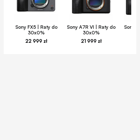
Sony FX5 | Raty do
Sony A7R VI | Raty do
Sony A
30x0%
30x0%
22 999 zł
21 999 zł
1