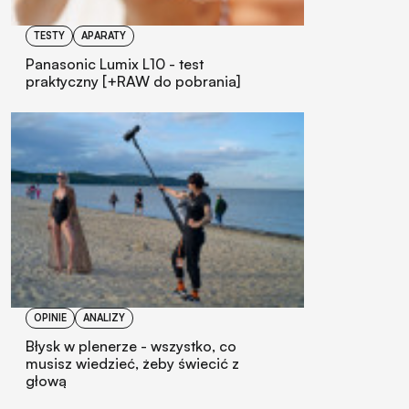
TESTY
APARATY
Panasonic Lumix L10 - test
praktyczny [+RAW do pobrania]
OPINIE
ANALIZY
Błysk w plenerze - wszystko, co
musisz wiedzieć, żeby świecić z
głową