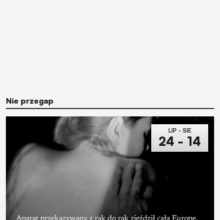
Nie przegap
LIP - SIE
24 - 14
Aparat przekazywany z rąk do rąk zjeździł całą Europę.