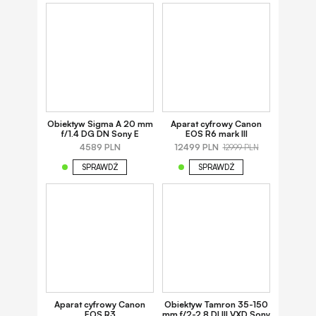
Obiektyw Sigma A 20 mm
Aparat cyfrowy Canon
f/1.4 DG DN Sony E
EOS R6 mark III
4589 PLN
12499 PLN
12999 PLN
SPRAWDŹ
SPRAWDŹ
Aparat cyfrowy Canon
Obiektyw Tamron 35-150
EOS R3
mm f/2-2.8 DI III VXD Sony