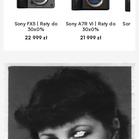
Sony FX5 | Raty do
Sony A7R VI | Raty do
Sony A
30x0%
30x0%
22 999 zł
21 999 zł
1