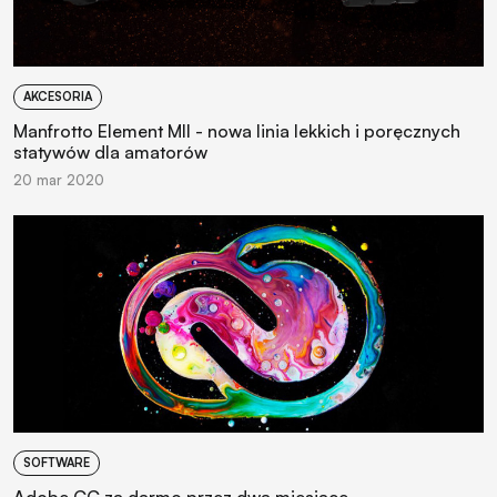
AKCESORIA
Manfrotto Element MII - nowa linia lekkich i poręcznych
statywów dla amatorów
20 mar 2020
SOFTWARE
Adobe CC za darmo przez dwa miesiące -