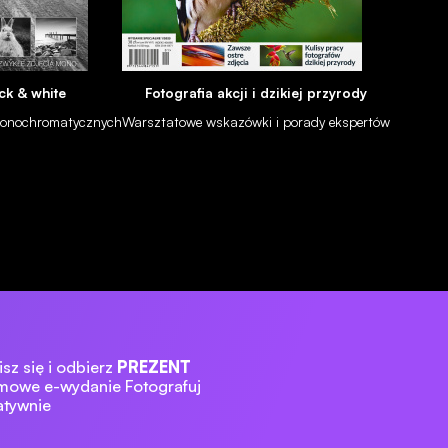
ck & white
Fotografia akcji i dzikiej przyrody
 monochromatycznych
Warsztatowe wskazówki i porady ekspertów
sz się i odbierz
PREZENT
mowe e-wydanie Fotografuj
atywnie