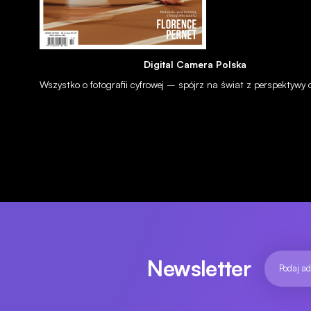
Sony RX10 V - pierwsze wrażenia i zdjęcia przykładowe (RAW
09 lip 2026
Digital Camera Polska
Wszystko o fotografii cyfrowej – spójrz na świat z perspektywy
Newsletter