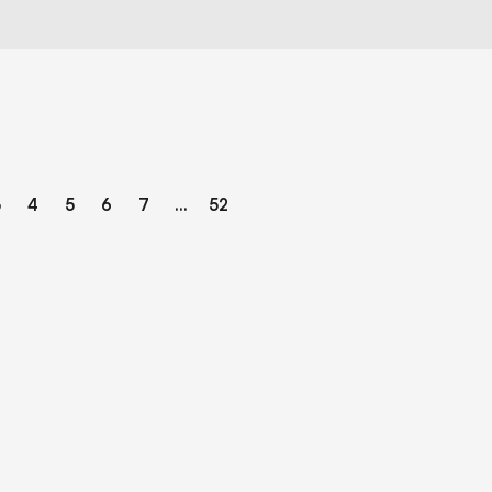
3
4
5
6
7
...
52