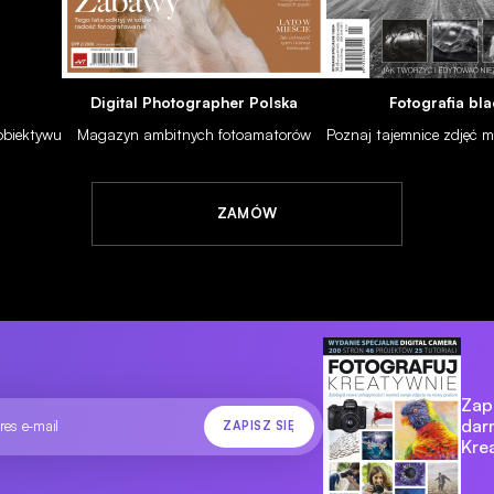
05 lis 2025
)
Digital Photographer Polska
Fotografia bla
 obiektywu
Magazyn ambitnych fotoamatorów
Poznaj tajemnice zdjęć
ZAMÓW
Zapi
dar
Kre