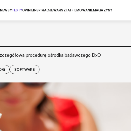
NEWSY
TESTY
OPINIE
INSPIRACJE
WARSZTAT
FILMOWANIE
MAGAZYNY
o szczegółową procedurę ośrodka badawczego DxO
OG
SOFTWARE