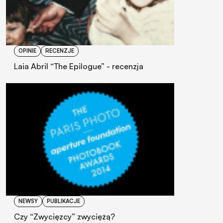
OPINIE
RECENZJE
Laia Abril “The Epilogue” - recenzja
NEWSY
PUBLIKACJE
Czy “Zwycięzcy” zwyciężą?