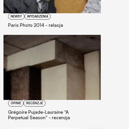
NEWSY
WYDARZENIA
Paris Photo 2014 - relacja
OPINIE
RECENZJE
Grégoire Pujade-Lauraine “A
Perpetual Season” - recenzja