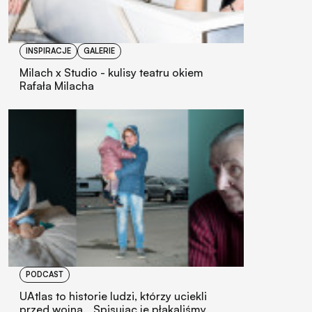
INSPIRACJE
GALERIE
Milach x Studio - kulisy teatru okiem
Rafała Milacha
PODCAST
UAtlas to historie ludzi, którzy uciekli
przed wojną. „Spisując je płakaliśmy