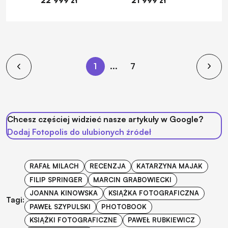
22 999 zł
21 999 zł
1
1
...
7
Chcesz częściej widzieć nasze artykuły w Google?
Dodaj Fotopolis do ulubionych źródeł
RAFAŁ MILACH
RECENZJA
KATARZYNA MAJAK
FILIP SPRINGER
MARCIN GRABOWIECKI
JOANNA KINOWSKA
KSIĄŻKA FOTOGRAFICZNA
Tagi:
PAWEŁ SZYPULSKI
PHOTOBOOK
KSIĄŻKI FOTOGRAFICZNE
PAWEŁ RUBKIEWICZ