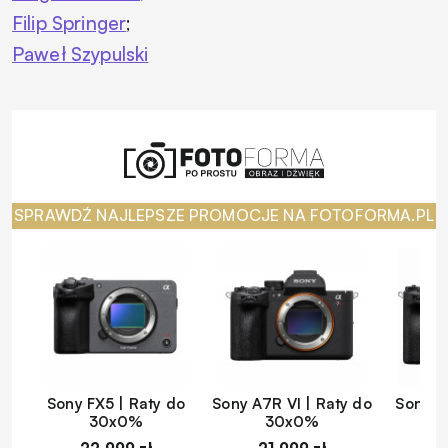
Filip Springer
;
Paweł Szypulski
SPRAWDŹ NAJLEPSZE PROMOCJE NA FOTOFORMA.PL
Sony FX5 | Raty do
Sony A7R VI | Raty do
Sony A
30x0%
30x0%