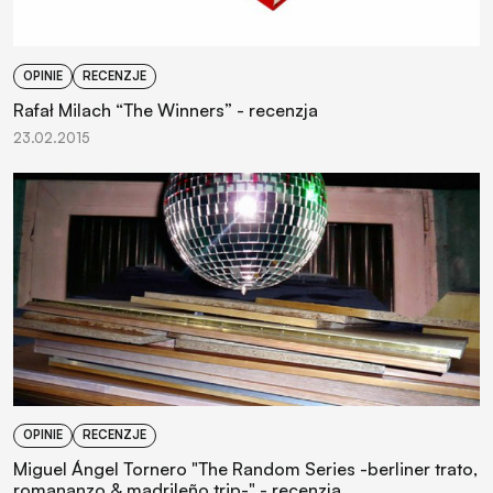
OPINIE
RECENZJE
Rafał Milach “The Winners” - recenzja
23.02.2015
OPINIE
RECENZJE
Miguel Ángel Tornero "The Random Series -berliner trato,
romananzo & madrileño trip-" - recenzja