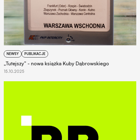
NEWSY
PUBLIKACJE
„Tutejszy” - nowa książka Kuby Dąbrowskiego
15.10.2025