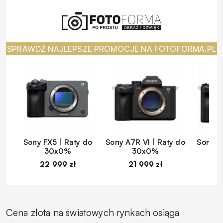
SPRAWDŹ NAJLEPSZE PROMOCJE NA FOTOFORMA.PL
Sony FX5 | Raty do
Sony A7R VI | Raty do
Sony A
30x0%
30x0%
22 999 zł
21 999 zł
1
Cena złota na światowych rynkach osiąga