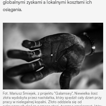
globalnymi zyskami a lokalnymi kosztami ich
osiągania.
Fot. Mariusz Śmiejek, z projektu "Galamsey", Niewielka ilość
złota wydobyta przez nastolatka, który spędził cały dzień przy
pracy w nielegalnej kopalni. Złoto oddziela się od