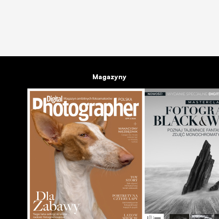
Magazyny
Fine Art Photography Awards 2026 - kilkudziesięciu Pola
entu
wyróżnieniami
13 kwi 2026