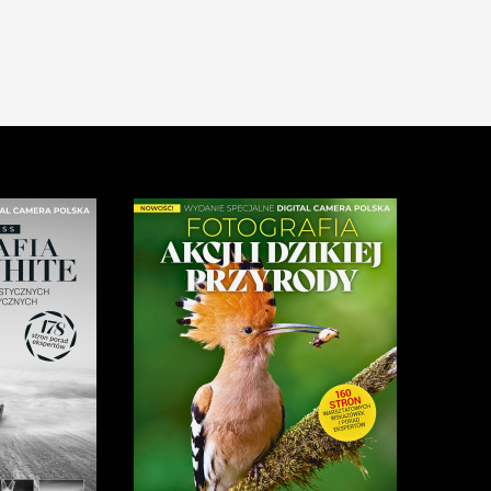
ków z