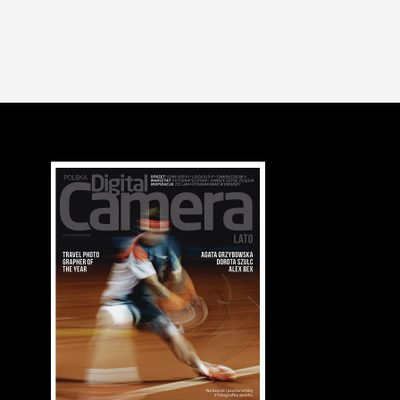
Leica Oskar Barnack Award 2026 - oblicze współczesnego dokum
13 lip 2026