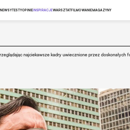
NEWSY
TESTY
OPINIE
INSPIRACJE
WARSZTAT
FILMOWANIE
MAGAZYNY
 przeglądając najciekawsze kadry uwiecznione przez doskonałych 