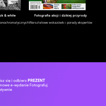
ck & white
Fotografia akcji i dzikiej przyrody
 monochromatycznych
Warsztatowe wskazówki i porady ekspertów
sz się i odbierz
PREZENT
mowe e-wydanie Fotografuj
atywnie