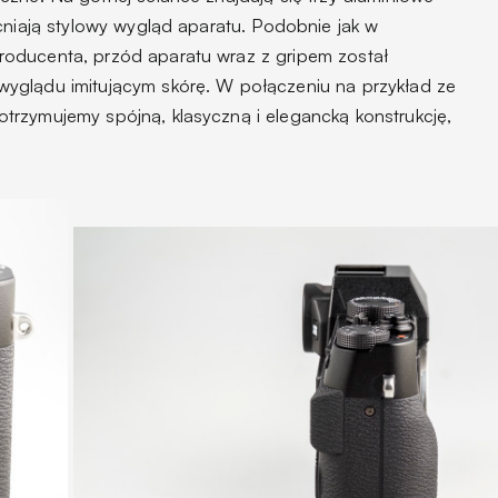
cniają stylowy wygląd aparatu. Podobnie jak w
oducenta, przód aparatu wraz z gripem został
yglądu imitującym skórę. W połączeniu na przykład ze
rzymujemy spójną, klasyczną i elegancką konstrukcję,