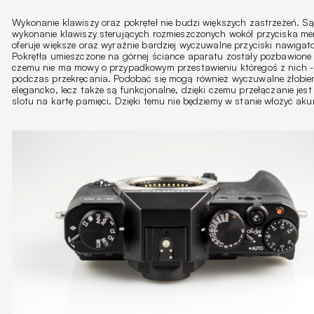
Wykonanie klawiszy oraz pokręteł nie budzi większych zastrzeżeń. S
wykonanie klawiszy sterujących rozmieszczonych wokół przyciska me
oferuje większe oraz wyraźnie bardziej wyczuwalne przyciski nawigator
Pokrętła umieszczone na górnej ściance aparatu zostały pozbawione b
czemu nie ma mowy o przypadkowym przestawieniu któregoś z nich - 
podczas przekręcania. Podobać się mogą również wyczuwalne żłobieni
elegancko, lecz także są funkcjonalne, dzięki czemu przełączanie jes
slotu na kartę pamięci. Dzięki temu nie będziemy w stanie włożyć ak