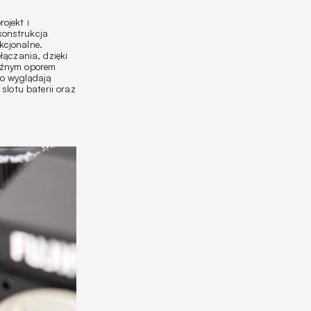
ojekt i
konstrukcja
kcjonalne.
łączania, dzięki
raźnym oporem
ko wyglądają
slotu baterii oraz