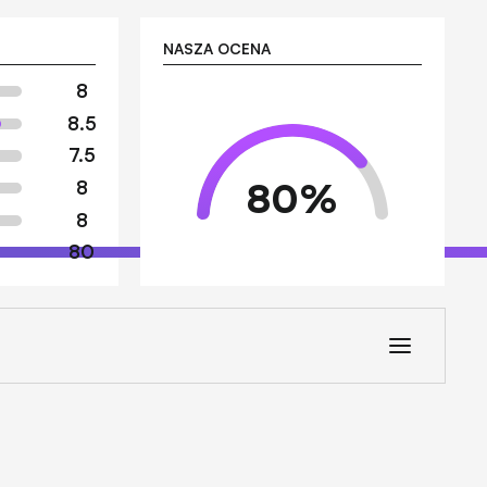
NASZA OCENA
8
8.5
7.5
80
%
8
8
80