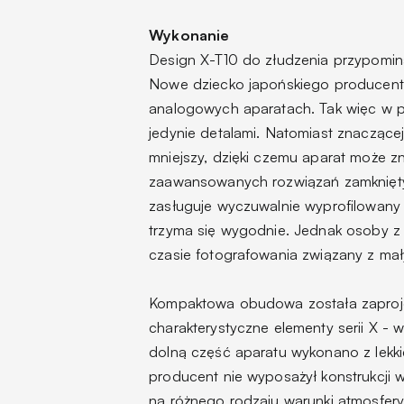
Wykonanie
Design X-T10 do złudzenia przypomin
Nowe dziecko japońskiego producenta
analogowych aparatach. Tak więc w p
jedynie detalami. Natomiast znaczącej
mniejszy, dzięki czemu aparat może z
zaawansowanych rozwiązań zamknięty
zasługuje wyczuwalnie wyprofilowany g
trzyma się wygodnie. Jednak osoby z
czasie fotografowania związany z mał
Kompaktowa obudowa została zaproje
charakterystyczne elementy serii X - w
dolną część aparatu wykonano z lekk
producent nie wyposażył konstrukcji w
na różnego rodzaju warunki atmosfery