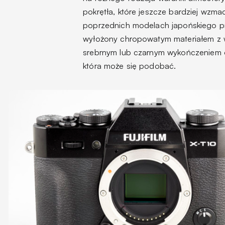
pokrętła, które jeszcze bardziej wzma
poprzednich modelach japońskiego pr
wyłożony chropowatym materiałem z w
srebrnym lub czarnym wykończeniem ot
która może się podobać.