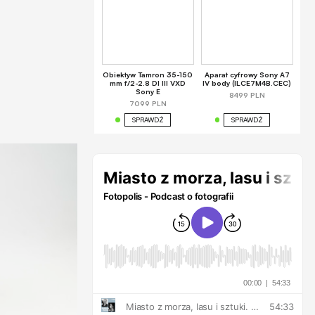
Obiektyw Tamron 35-150
Aparat cyfrowy Sony A7
mm f/2-2.8 DI III VXD
IV body (ILCE7M4B.CEC)
Sony E
8499 PLN
7099 PLN
SPRAWDŹ
SPRAWDŹ