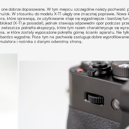
ą one dobrze dopasowane. W tym miejscu szczególnie należy pochwalić pr
nu/ok. W stosunku do modelu X-T1 uległy one znacznej poprawie. Nowa 
a, które sprawiają, że użytkowanie staje się wygodniejsze i bardziej fun
lokad (X-T1 je posiadał), jednak stawiają odpowiedni opór podczas prze
zwłaszcza pokrętła ekspozycji, które tym razem charakteryzuje się wy
a, w które zostały wyposażone pokrętła górnej ścianki aparatu. Nie tyl
t bardzo wygodne. Poza tym na pochwałę zasługuje dobre wyprofilowanie 
umulatora i nośnika z danymi odwrotną stroną.