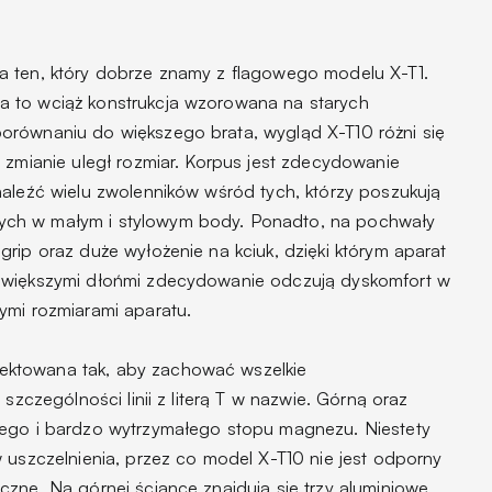
a ten, który dobrze znamy z flagowego modelu X-T1.
 to wciąż konstrukcja wzorowana na starych
orównaniu do większego brata, wygląd X-T10 różni się
 zmianie uległ rozmiar. Korpus jest zdecydowanie
naleźć wielu zwolenników wśród tych, którzy poszukują
ch w małym i stylowym body. Ponadto, na pochwały
rip oraz duże wyłożenie na kciuk, dzięki którym aparat
 większymi dłońmi zdecydowanie odczują dyskomfort w
ymi rozmiarami aparatu.
ktowana tak, aby zachować wszelkie
 szczególności linii z literą T w nazwie. Górną oraz
iego i bardzo wytrzymałego stopu magnezu. Niestety
 uszczelnienia, przez co model X-T10 nie jest odporny
czne. Na górnej ściance znajdują się trzy aluminiowe