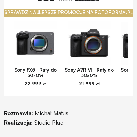
SPRAWDŹ NAJLEPSZE PROMOCJE NA FOTOFORMA.PL
Sony FX5 | Raty do
Sony A7R VI | Raty do
Sony A
30x0%
30x0%
22 999 zł
21 999 zł
1
Rozmawia:
Michał Matus
Realizacja:
Studio Plac