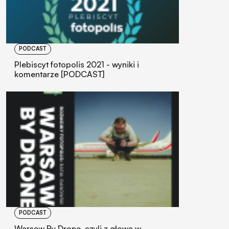
PODCAST
Plebiscyt fotopolis 2021 - wyniki i
komentarze [PODCAST]
PODCAST
Warsaw By Drone, czyli z głową w