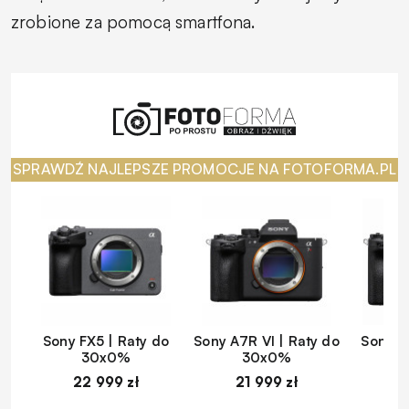
zrobione za pomocą smartfona.
SPRAWDŹ NAJLEPSZE PROMOCJE NA FOTOFORMA.PL
Sony FX5 | Raty do
Sony A7R VI | Raty do
Sony A
30x0%
30x0%
22 999 zł
21 999 zł
1