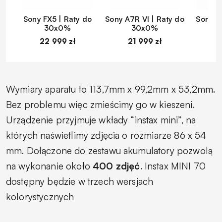
Sony FX5 | Raty do
Sony A7R VI | Raty do
Sony A
30x0%
30x0%
22 999 zł
21 999 zł
1
Wymiary aparatu to 113,7mm x 99,2mm x 53,2mm.
Bez problemu więc zmieścimy go w kieszeni.
Urządzenie przyjmuje wkłady “instax mini”, na
których naświetlimy zdjęcia o rozmiarze 86 x 54
mm. Dołączone do zestawu akumulatory pozwolą
na wykonanie około
400 zdjęć
. Instax MINI 70
dostępny będzie w trzech wersjach
kolorystycznych