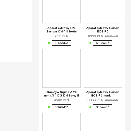
Aparat cyfrowy OM
Aparat cyfrowy Canon
System OM-1 II body
EOS R5
12989 PLN
9671 PLN
11999 PLN
SPRAWDŹ
SPRAWDŹ
Obiektyw Sigma A 20
Aparat cyfrowy Canon
mm f/1.4 DG DN Sony E
EOS R6 mark III
12999 PLN
4589 PLN
12499 PLN
SPRAWDŹ
SPRAWDŹ