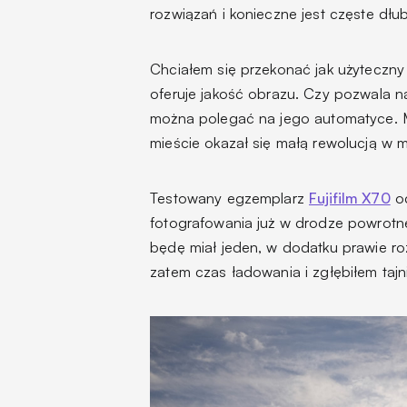
rozwiązań i konieczne jest częste dł
Chciałem się przekonać jak użyteczny j
oferuje jakość obrazu. Czy pozwala na
można polegać na jego automatyce. M
mieście okazał się małą rewolucją w 
Testowany egzemplarz
Fujifilm X70
od
fotografowania już w drodze powrotne
będę miał jeden, w dodatku prawie ro
zatem czas ładowania i zgłębiłem tajnik