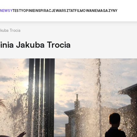
NEWSY
TESTY
OPINIE
INSPIRACJE
WARSZTAT
FILMOWANIE
MAGAZYNY
akuba Trocia
pinia Jakuba Trocia