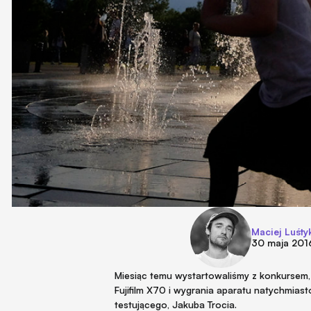
Maciej Luśty
30 maja 201
Miesiąc temu wystartowaliśmy z konkursem,
Fujifilm X70 i wygrania aparatu natychmia
testującego, Jakuba Trocia.