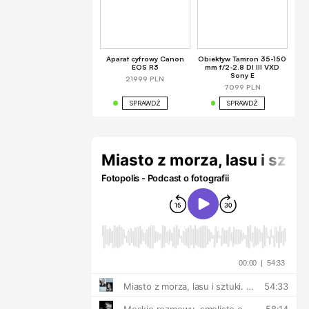
Aparat cyfrowy Canon
Obiektyw Tamron 35-150
EOS R3
mm f/2-2.8 DI III VXD
Sony E
21999 PLN
7099 PLN
SPRAWDŹ
SPRAWDŹ