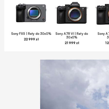
Sony FX5 | Raty do 30x0%
Sony A7R VI | Raty do
Sony A7
30x0%
22 999 zł
21 999 zł
12