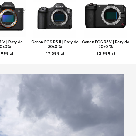
 V | Raty do
Canon EOS R5 II | Raty do
Canon EOS R6V | Raty do
30x0%
30x0 %
30x0 %
 999 zł
17 599 zł
10 999 zł