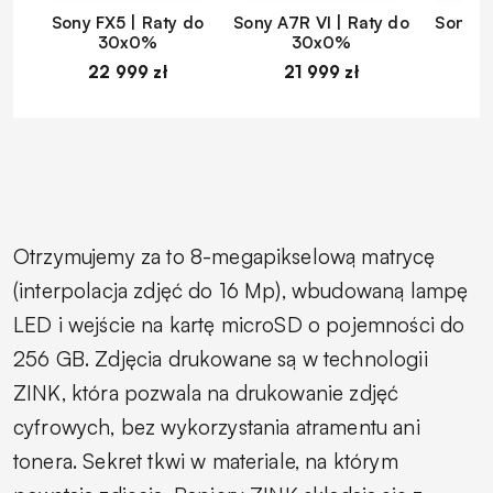
Sony FX5 | Raty do
Sony A7R VI | Raty do
Sony A
30x0%
30x0%
22 999 zł
21 999 zł
1
Otrzymujemy za to 8-megapikselową matrycę
(interpolacja zdjęć do 16 Mp), wbudowaną lampę
LED i wejście na kartę microSD o pojemności do
256 GB. Zdjęcia drukowane są w technologii
ZINK, która pozwala na drukowanie zdjęć
cyfrowych, bez wykorzystania atramentu ani
tonera. Sekret tkwi w materiale, na którym