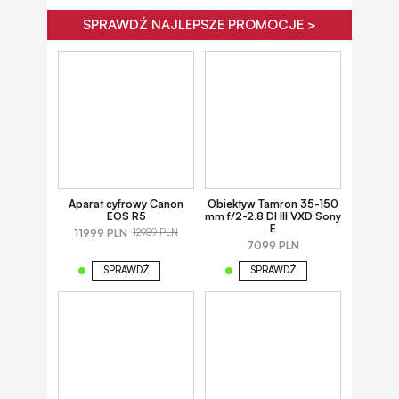
SPRAWDŹ NAJLEPSZE PROMOCJE >
Aparat cyfrowy Canon
Obiektyw Tamron 35-150
EOS R5
mm f/2-2.8 DI III VXD Sony
E
11999 PLN
12989 PLN
7099 PLN
SPRAWDŹ
SPRAWDŹ