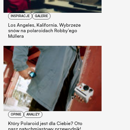
INSPIRACJE
GALERIE
Los Angeles, Kalifornia. Wybrzeże
snów na polaroidach Robby’ego
Müllera
OPINIE
ANALIZY
Który Polaroid jest dla Ciebie? Oto
nasz natychmiastowy przewodnik!