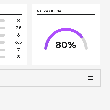
NASZA OCENA
8
7.5
6
80
%
6.5
7
8