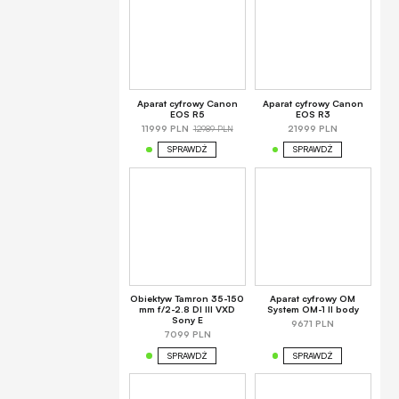
Aparat cyfrowy Canon
Aparat cyfrowy Canon
EOS R5
EOS R3
12989 PLN
11999 PLN
21999 PLN
SPRAWDŹ
SPRAWDŹ
Obiektyw Tamron 35-150
Aparat cyfrowy OM
mm f/2-2.8 DI III VXD
System OM-1 II body
Sony E
9671 PLN
7099 PLN
SPRAWDŹ
SPRAWDŹ