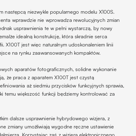
nym następcą niezwykle popularnego modelu X100S.
centa wprawdzie nie wprowadza rewolucyjnych zmian
ednak usprawnienia te w pełni wystarczą, by nowy
emalże idealną konstrukcję, która skradnie serca
. X100T jest więc naturalnym udoskonaleniem linii
miejsce na rynku zaawansowanych kompaktów.
owych aparatów fotograficznych, solidne wykonanie
ją, że praca z aparatem X100T jest czystą
finiowania aż siedmiu przycisków funkcyjnych sprawia,
ęki temu większość funkcji będziemy kontrolować za
kim dalsze usprawnienie hybrydowego wizjera, z
one zmiany umożliwiają wygodne ręczne ustawienie
lmierza. Korzystając zaś z wizjera elektronicznego,