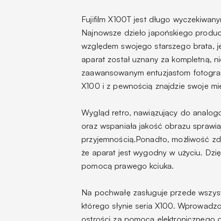
Fujifilm X100T jest długo wyczekiwa
Najnowsze dzieło japońskiego produ
względem swojego starszego brata, j
aparat został uznany za kompletną, ni
zaawansowanym entuzjastom fotografii
X100 i z pewnością znajdzie swoje 
Wygląd retro, nawiązujący do analog
oraz wspaniała jakość obrazu sprawia
przyjemnością.Ponadto, możliwość zde
że aparat jest wygodny w użyciu. Dzi
pomocą prawego kciuka.
Na pochwałę zasługuje przede wszyst
którego słynie seria X100. Wprowadz
ostrości za pomocą elektronicznego da