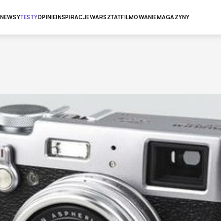
NEWSY
TESTY
OPINIE
INSPIRACJE
WARSZTAT
FILMOWANIE
MAGAZYNY