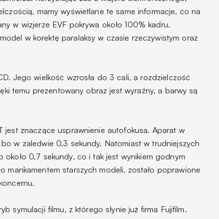
elczością, mamy wyświetlane te same informacje, co na
any w wizjerze EVF pokrywa około 100% kadru.
odel w korektę paralaksy w czasie rzeczywistym oraz
D. Jego wielkość wzrosła do 3 cali, a rozdzielczość
zięki temu prezentowany obraz jest wyraźny, a barwy są
T jest znaczące usprawnienie autofokusa. Aparat w
bo w zaledwie 0,3 sekundy. Natomiast w trudniejszych
 około 0,7 sekundy, co i tak jest wynikiem godnym
yło mankamentem starszych modeli, zostało poprawione
 koncernu.
symulacji filmu, z którego słynie już firma Fujifilm.