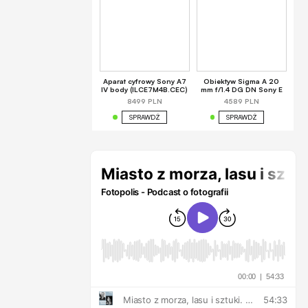
Aparat cyfrowy Sony A7
Obiektyw Sigma A 20
IV body (ILCE7M4B.CEC)
mm f/1.4 DG DN Sony E
8499 PLN
4589 PLN
SPRAWDŹ
SPRAWDŹ