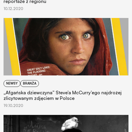
reportaże z regionu
10.12.2020
NEWSY
BRANŻA
„Afgańska dziewczyna” Steve’a McCurry’ego najdrożej
zlicytowanym zdjęciem w Polsce
19.10.2020