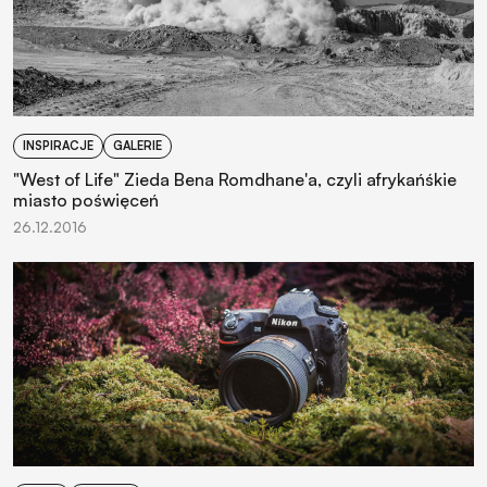
INSPIRACJE
GALERIE
"West of Life" Zieda Bena Romdhane'a, czyli afrykańśkie
miasto poświęceń
26.12.2016