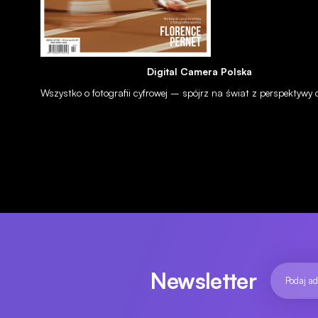
Digital Camera Polska
Wszystko o fotografii cyfrowej – spójrz na świat z perspektywy
NEWSY
BRANŻA
Plebiscyt na najlepsze produkty i wydarzenia fotograficzne 201
01.12.2015
Newsletter
NEWSY
BRANŻA
Plebiscyt na najlepsze produkty i wydarzenia fotograficzne oraz