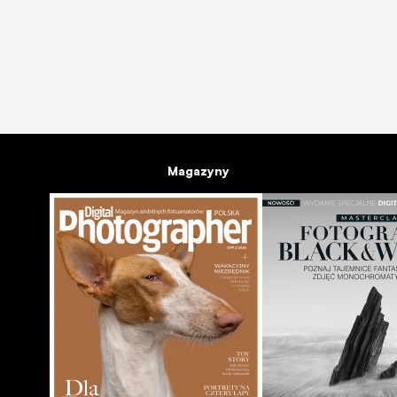
NEWSY
BRANŻA
Warsztaty fotograficzne dla dzieciaków z Wopławek - r
02.10.2012
Magazyny