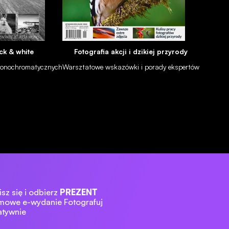
ck & white
Fotografia akcji i dzikiej przyrody
 monochromatycznych
Warsztatowe wskazówki i porady ekspertów
sz się i odbierz
PREZENT
mowe e-wydanie Fotografuj
atywnie