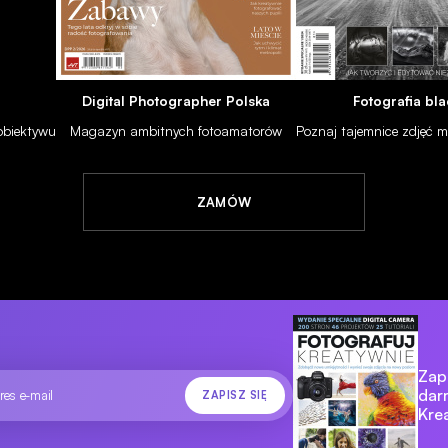
Digital Photographer Polska
Fotografia bla
NEWSY
BRANŻA
 obiektywu
Magazyn ambitnych fotoamatorów
Poznaj tajemnice zdjęć
Charytatywne warsztaty fotograficzne dla dzieci
5
18.09.2012
ZAMÓW
Zapi
dar
Kre
 ankieta