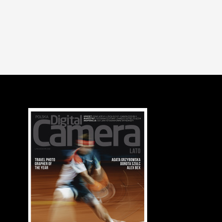
INSPIRACJE
SYLWETKI
Wojciech Plewiński kończy 95 lat
31.08.2023