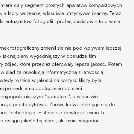
umiera cały segment prostych aparatów kompaktowych
, a który wcześniej właściwie utrzymywał branżę. Teraz
a entuzjastów fotografii i profesjonalistów - to o wiele
rynek fotograficzny zmienił się nie pod wpływem lepszej
ak jak najpierw wygodniejszy w obsłudze film
 zdjęć, które przecież oferowały lepszą jakość. Potem
 w ślad za rewolucją informatyczną z łatwością
 wtedy różnica w jakości na korzyść kliszy była
bezpośredniemu podłączeniu do sieci
najpopularniejszymi "aparatami", a właściwie
pując proste cyfrówki. Znowu ledwo zbliżając się do
aną technologię. Historia się powtarza, mimo że
 osiąga jakość tej starej, ale mniej wygodnej.