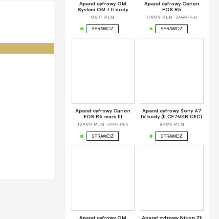
Aparat cyfrowy OM
Aparat cyfrowy Canon
System OM-1 II body
EOS R5
12989 PLN
9671 PLN
11999 PLN
SPRAWDŹ
SPRAWDŹ
Aparat cyfrowy Canon
Aparat cyfrowy Sony A7
EOS R6 mark III
IV body (ILCE7M4B.CEC)
12999 PLN
12499 PLN
8499 PLN
SPRAWDŹ
SPRAWDŹ
Aparat cyfrowy OM
Aparat cyfrowy Nikon Zf