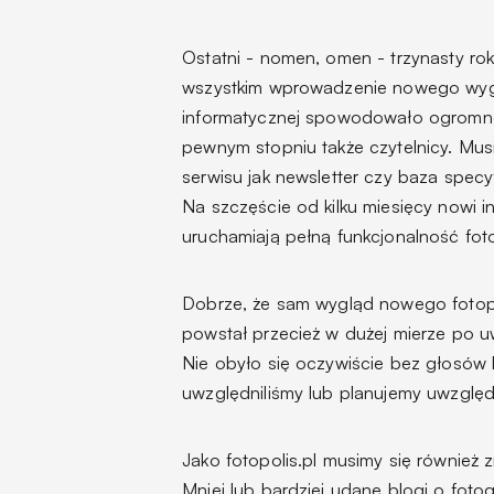
Ostatni - nomen, omen - trzynasty ro
wszystkim wprowadzenie nowego wygląd
informatycznej spowodowało ogromne 
pewnym stopniu także czytelnicy. Musi
serwisu jak newsletter czy baza specy
Na szczęście od kilku miesięcy nowi 
uruchamiają pełną funkcjonalność foto
Dobrze, że sam wygląd nowego fotopo
powstał przecież w dużej mierze po u
Nie obyło się oczywiście bez głosów k
uwzględniliśmy lub planujemy uwzglę
Jako fotopolis.pl musimy się również 
Mniej lub bardziej udane blogi o foto