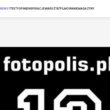
NEWSY
TESTY
OPINIE
INSPIRACJE
WARSZTAT
FILMOWANIE
MAGAZYNY