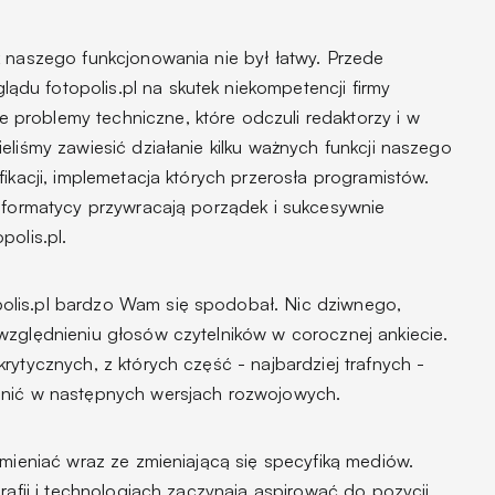
k naszego funkcjonowania nie był łatwy. Przede
u fotopolis.pl na skutek niekompetencji firmy
problemy techniczne, które odczuli redaktorzy i w
eliśmy zawiesić działanie kilku ważnych funkcji naszego
fikacji, implemetacja których przerosła programistów.
informatycy przywracają porządek i sukcesywnie
polis.pl.
lis.pl bardzo Wam się spodobał. Nic dziwnego,
względnieniu głosów czytelników w corocznej ankiecie.
rytycznych, z których część - najbardziej trafnych -
dnić w następnych wersjach rozwojowych.
zmieniać wraz ze zmieniającą się specyfiką mediów.
grafii i technologiach zaczynają aspirować do pozycji