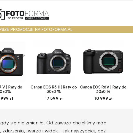
PSZE PROMOCJE NA FOTOFORMA.PL
 V | Raty do
Canon EOS R5 II | Raty do
Canon EOS R6V | Raty do
30x0%
30x0 %
30x0 %
 999 zł
17 599 zł
10 999 zł
igdy się nie zmieniło. Od zawsze chcieliśmy móc
 zdarzenia, twarze i widoki - jak najszybciej, bez