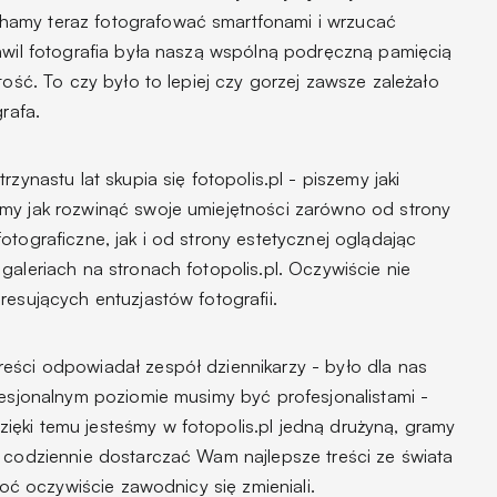
hamy teraz fotografować smartfonami i wrzucać
chwil fotografia była naszą wspólną podręczną pamięcią
tość. To czy było to lepiej czy gorzej zawsze zależało
rafa.
zynastu lat skupia się fotopolis.pl - piszemy jaki
my jak rozwinąć swoje umiejętności zarówno od strony
otograficzne, jak i od strony estetycznej oglądając
galeriach na stronach fotopolis.pl. Oczywiście nie
resujących entuzjastów fotografii.
eści odpowiadał zespół dziennikarzy - było dla nas
fesjonalnym poziomie musimy być profesjonalistami -
ęki temu jesteśmy w fotopolis.pl jedną drużyną, gramy
t codziennie dostarczać Wam najlepsze treści ze świata
Choć oczywiście zawodnicy się zmieniali.