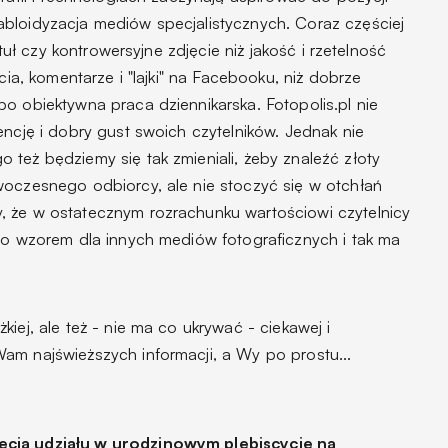
bloidyzacja mediów specjalistycznych. Coraz częściej
ytuł czy kontrowersyjne zdjęcie niż jakość i rzetelność
cia, komentarze i "lajki" na Facebooku, niż dobrze
o obiektywna praca dziennikarska. Fotopolis.pl nie
encję i dobry gust swoich czytelników. Jednak nie
też będziemy się tak zmieniali, żeby znaleźć złoty
woczesnego odbiorcy, ale nie stoczyć się w otchłań
, że w ostatecznym rozrachunku wartościowi czytelnicy
yło wzorem dla innych mediów fotograficznych i tak ma
iej, ale też - nie ma co ukrywać - ciekawej i
am najświeższych informacji, a Wy po prostu...
ęcia udziału w urodzinowym plebiscycie na