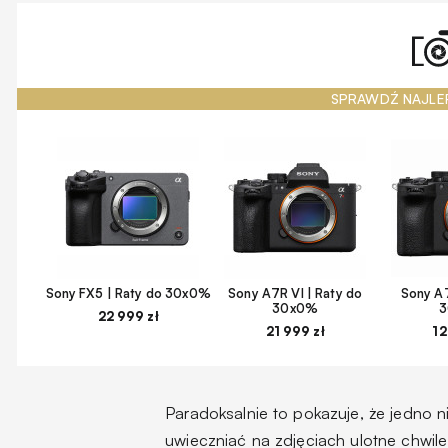
SPRAWDŹ NAJLE
Sony FX5 | Raty do 30x0%
Sony A7R VI | Raty do
Sony A7
30x0%
22 999 zł
21 999 zł
12
Paradoksalnie to pokazuje, że jedno n
uwieczniać na zdjęciach ulotne chwile,