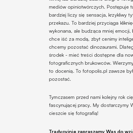
mediów opiniotwórczych. Postępuje ta
bardziej liczy się sensacja, krzykliwy t
przekazu. To bardziej przyciąga kliknię
wykonana, ale budząca mniej emocji, b
chce iść za modą, zbyt cenimy intelig
chcemy pozostać dinozaurami. Dlatego 
środek - mieć treści dostępne dla no
fotograficznych brukowców. Wierzymy
to docenią. To fotopolis.pl zawsze b
pozostać.
Tymczasem przed nami kolejny rok ciężk
fascynującej pracy. My dostarczymy W
cieszcie się fotografią!
Tradycyjnie zapraszamy Was do wzi