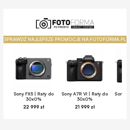
SPRAWDŹ NAJLEPSZE PROMOCJE NA FOTOFORMA.PL
Sony FX5 | Raty do
Sony A7R VI | Raty do
Sony A
30x0%
30x0%
22 999 zł
21 999 zł
1