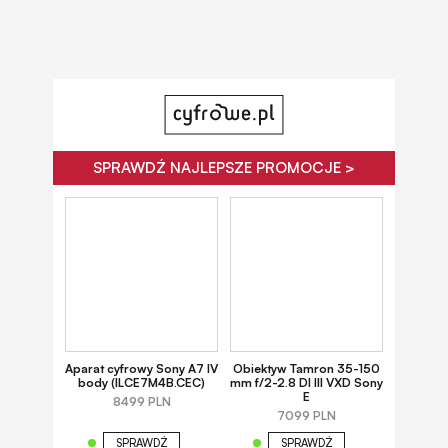
SPRAWDŹ NAJLEPSZE PROMOCJE >
Aparat cyfrowy Sony A7 IV
Obiektyw Tamron 35-150
body (ILCE7M4B.CEC)
mm f/2-2.8 DI III VXD Sony
E
8499 PLN
7099 PLN
SPRAWDŹ
SPRAWDŹ