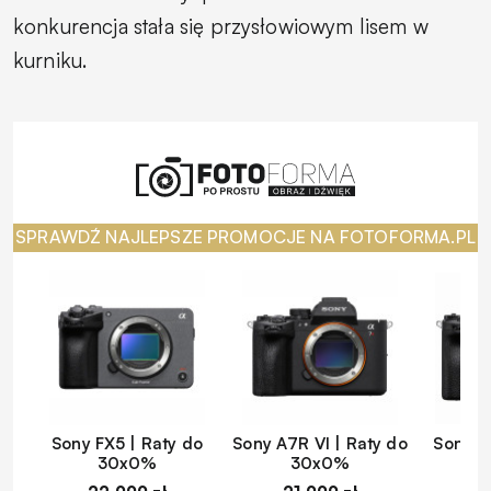
konkurencja stała się przysłowiowym lisem w
kurniku.
SPRAWDŹ NAJLEPSZE PROMOCJE NA FOTOFORMA.PL
Sony FX5 | Raty do
Sony A7R VI | Raty do
Sony A
30x0%
30x0%