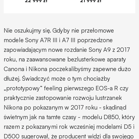
22 999 zł
21 999 zł
1
Nie oszukujmy się. Gdyby nie przełomowe
modele Sony A7R III i A7 III poprzedzone
zapowiadającym nowe rozdanie Sony A9 z 2017
roku, na zaawansowane bezlusterkowe aparaty
Canona i Nikona poczekalibyśmy zapewne dużo
dłużej. Świadczyć może o tym chociażby
„prototypowy” feeling pierwszego EOS-a R czy
praktycznie zastopowanie rozwoju lustrzanek
Nikona po pokazanym w 2017 roku - skądinąd
świetnym jak na tamte czasy - modelu D850, który
razem z pokazanymi rok wcześniej modelami D5 i
D500 sugerował, że producent widzi dla swojego