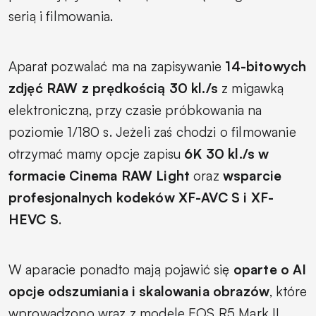
serią i filmowania.
Aparat pozwalać ma na zapisywanie
14-bitowych
zdjęć RAW z prędkością 30 kl./s
z migawką
elektroniczną, przy czasie próbkowania na
poziomie 1/180 s. Jeżeli zaś chodzi o filmowanie
otrzymać mamy opcje zapisu
6K 30 kl./s w
formacie Cinema RAW Light
oraz
wsparcie
profesjonalnych kodeków XF-AVC S i XF-
HEVC S
.
W aparacie ponadto mają pojawić się
oparte o AI
opcje odszumiania i skalowania obrazów
, które
wprowadzono wraz z modele EOS R5 Mark II.