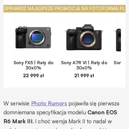
SPRAWDŹ NAJLEPSZE PROMOCJE NA FOTOFORMA.PL
Sony FX5 | Raty do
Sony A7R VI | Raty do
Sony A
30x0%
30x0%
22 999 zł
21 999 zł
1
W serwisie
Photo Rumors
pojawiła się pierwsza
domniemana specyfikacja modelu
Canon EOS
R6 Mark III
. I choć wersja Mark II to nadal w