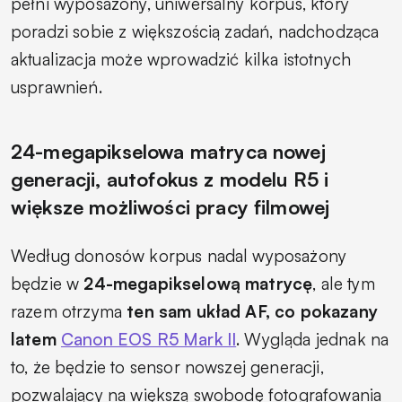
pełni wyposażony, uniwersalny korpus, który
poradzi sobie z większością zadań, nadchodząca
aktualizacja może wprowadzić kilka istotnych
usprawnień.
24-megapikselowa matryca nowej
generacji, autofokus z modelu R5 i
większe możliwości pracy filmowej
Według donosów korpus nadal wyposażony
będzie w
24-megapikselową matrycę
, ale tym
razem otrzyma
ten sam układ AF, co pokazany
latem
Canon EOS R5 Mark II
. Wygląda jednak na
to, że będzie to sensor nowszej generacji,
pozwalający na większą swobodę fotografowania