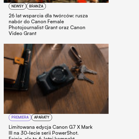
NEWSY
BRANŻA
26 lat wsparcia dla twórców: rusza
nabór do Canon Female
Photojournalist Grant oraz Canon
Video Grant
PREMIERA
APARATY
Limitowana edycja Canon G7 X Mark
III na 30-lecie serii PowerShot.
Fajnie, ale to 6-letni kompakt