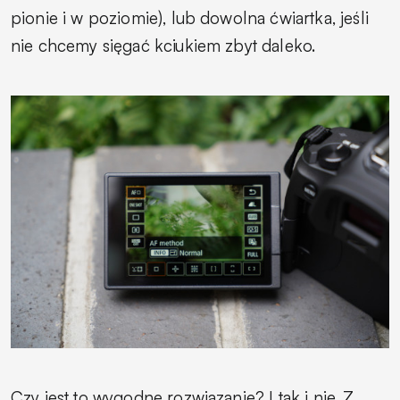
pionie i w poziomie), lub dowolna ćwiartka, jeśli
nie chcemy sięgać kciukiem zbyt daleko.
Czy jest to wygodne rozwiązanie? I tak i nie. Z