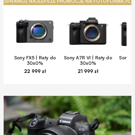
SPRAWDŹ NAJLEPSZE PROMOCJE NA FOTOFORMA.PL
Sony FX5 | Raty do
Sony A7R VI | Raty do
Sony A
30x0%
30x0%
22 999 zł
21 999 zł
1