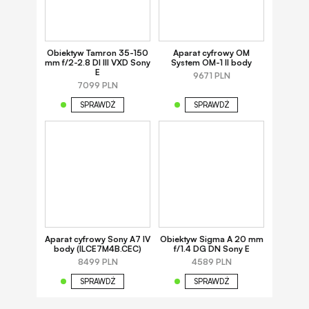
Obiektyw Tamron 35-150
Aparat cyfrowy OM
mm f/2-2.8 DI III VXD Sony
System OM-1 II body
E
9671 PLN
7099 PLN
SPRAWDŹ
SPRAWDŹ
Aparat cyfrowy Sony A7 IV
Obiektyw Sigma A 20 mm
body (ILCE7M4B.CEC)
f/1.4 DG DN Sony E
8499 PLN
4589 PLN
SPRAWDŹ
SPRAWDŹ