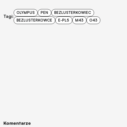
OLYMPUS
PEN
BEZLUSTERKOWIEC
Tagi:
BEZLUSTERKOWCE
E-PL5
M43
O43
Komentarze