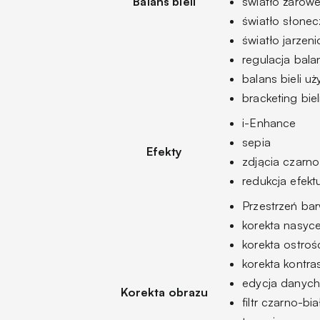
Balans bieli
światło żarow
światło słone
światło jarzen
regulacja bala
balans bieli u
bracketing bie
i-Enhance
sepia
Efekty
zdjącia czarno
redukcja efek
Przestrzeń b
korekta nasyce
korekta ostrośc
korekta kontr
edycja danyc
Korekta obrazu
filtr czarno-b