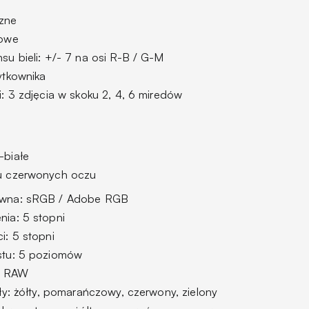
e
czne
iowe
nsu bieli: +/- 7 na osi R-B / G-M
żytkownika
li: 3 zdjęcia w skoku 2, 4, 6 miredów
-białe
tu czerwonych oczu
arwna: sRGB / Adobe RGB
nia: 5 stopni
i: 5 stopni
astu: 5 poziomów
h RAW
iały: żółty, pomarańczowy, czerwony, zielony