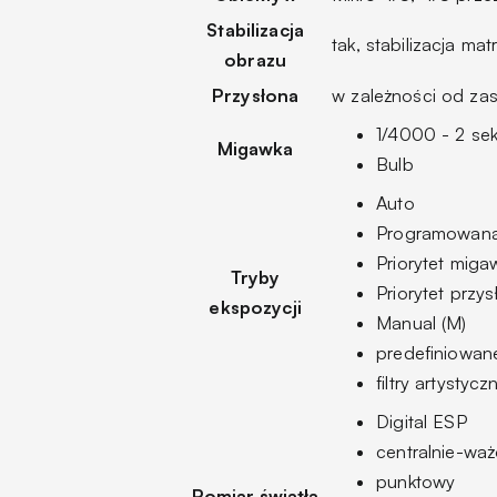
Stabilizacja
tak, stabilizacja m
obrazu
Przysłona
w zależności od za
1/4000 - 2 sek
Migawka
Bulb
Auto
Programowana
Priorytet migaw
Tryby
Priorytet przys
ekspozycji
Manual (M)
predefiniowan
filtry artystycz
Digital ESP
centralnie-wa
punktowy
Pomiar światła