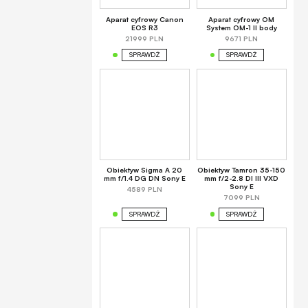
Aparat cyfrowy Canon
Aparat cyfrowy OM
EOS R3
System OM-1 II body
21999 PLN
9671 PLN
SPRAWDŹ
SPRAWDŹ
Obiektyw Sigma A 20
Obiektyw Tamron 35-150
mm f/1.4 DG DN Sony E
mm f/2-2.8 DI III VXD
Sony E
4589 PLN
7099 PLN
SPRAWDŹ
SPRAWDŹ