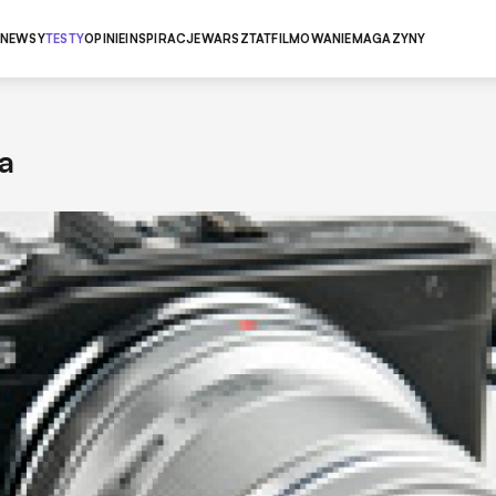
NEWSY
TESTY
OPINIE
INSPIRACJE
WARSZTAT
FILMOWANIE
MAGAZYNY
a