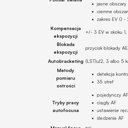
jasne obszary
ciemne obszar
zakres EV 0 -
Kompensacja
+/- 3 EV w skoku 1, 
ekspozycji
Blokada
przycisk blokady AE
ekspozycji
Autobracketing
{LST|u|2, 3 albo 5 
Metody
detekcja kontr
pomiaru
35 stref
ostrości
pojedynczy A
Tryby pracy
ciągły AF
autofocusa
ustawienie ręc
śledzenie AF
Manual focus
tak