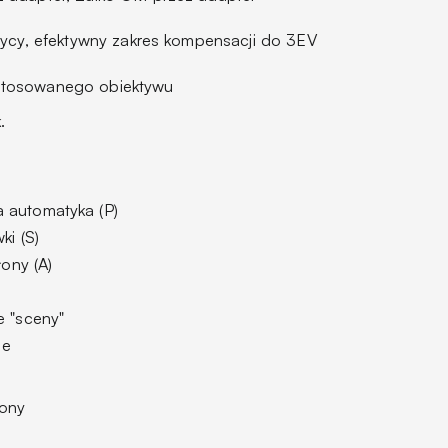
atrycy, efektywny zakres kompensacji do 3EV
stosowanego obiektywu
.
 automatyka (P)
ki (S)
łony (A)
e "sceny"
ne
żony