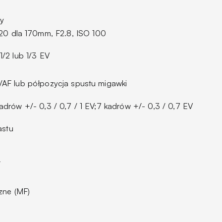
y
 20 dla 170mm, F2.8, ISO 100
1/2 lub 1/3 EV
/AF lub półpozycja spustu migawki
kadrów +/- 0,3 / 0,7 / 1 EV;7 kadrów +/- 0,3 / 0,7 EV
astu
F
zne (MF)