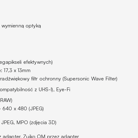
z wymienną optyką
megapikseli efektywnych)
: 17,3 x 13mm
tradźwiękowy filtr ochronny (Supersonic Wave Filter)
mpatybilność z UHS-I), Eye-Fi
(RAW)
- 640 x 480 (JPEG)
JPEG, MPO (zdjęcia 3D)
z adapter, Zuiko OM przez adapter