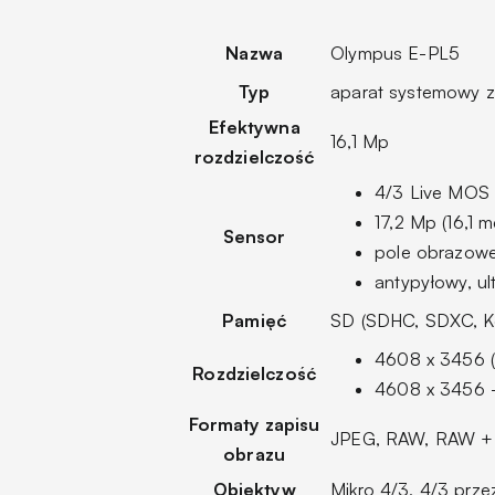
Nazwa
Olympus E-PL5
Typ
aparat systemowy 
Efektywna
16,1 Mp
rozdzielczość
4/3 Live MOS
17,2 Mp (16,1 
Sensor
pole obrazowe
antypyłowy, ul
Pamięć
SD (SDHC, SDXC, Ko
4608 x 3456 
Rozdzielczość
4608 x 3456 
Formaty zapisu
JPEG, RAW, RAW + 
obrazu
Obiektyw
Mikro 4/3, 4/3 prze