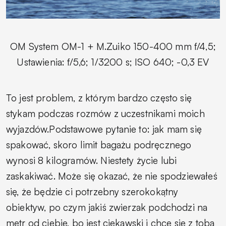
OM System OM-1 + M.Zuiko 150-400 mm f/4,5;
Ustawienia: f/5,6; 1/3200 s; ISO 640; -0,3 EV
To jest problem, z którym bardzo często się
stykam podczas rozmów z uczestnikami moich
wyjazdów.Podstawowe pytanie to: jak mam się
spakować, skoro limit bagażu podręcznego
wynosi 8 kilogramów. Niestety życie lubi
zaskakiwać. Może się okazać, że nie spodziewałeś
się, że będzie ci potrzebny szerokokątny
obiektyw, po czym jakiś zwierzak podchodzi na
metr od ciebie, bo jest ciekawski i chce się z tobą