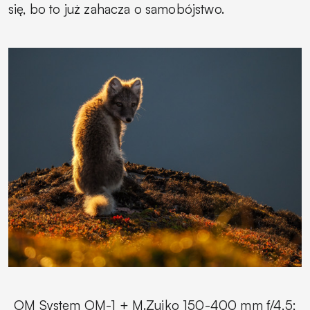
się, bo to już zahacza o samobójstwo.
OM System OM-1 + M.Zuiko 150-400 mm f/4,5;