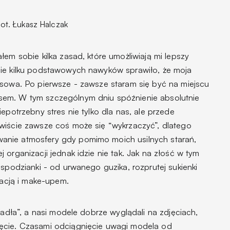
fot. Łukasz Halczak
łem sobie kilka zasad, które umożliwiają mi lepszy
bie kilku podstawowych nawyków sprawiło, że moja
esowa. Po pierwsze - zawsze staram się być na miejscu
sem. W tym szczególnym dniu spóźnienie absolutnie
epotrzebny stres nie tylko dla nas, ale przede
wiście zawsze coś może się “wykrzaczyć”, dlatego
anie atmosfery gdy pomimo moich usilnych starań,
 organizacji jednak idzie nie tak. Jak na złość w tym
espodzianki - od urwanego guzika, rozprutej sukienki
zacją i make-upem.
iadła”, a nasi modele dobrze wyglądali na zdjęciach,
ęcie. Czasami odciągnięcie uwagi modela od