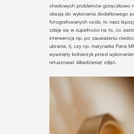
chwilowych problemów gorączkowo ro
okazją do wykonania dodatkowego po
fotografowanych osób, to nasz lepszy 
zdaję się w zupełności na to, co zast
interwencję np. po zauważeniu niedo
ubrania, tj. czy np. marynarka Pana 
wywinięty kołnierzyk przed wykonaniem
retuszować kilkadziesiąt zdjęć.