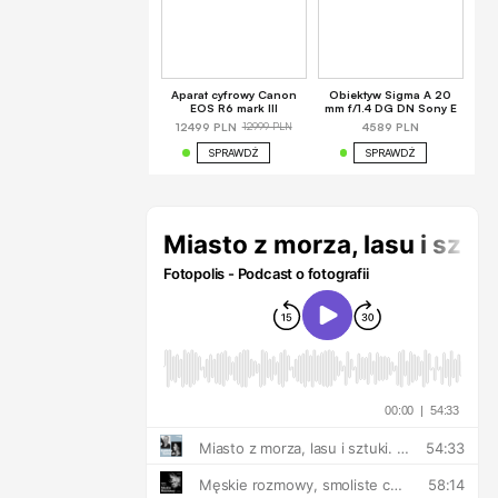
Aparat cyfrowy Canon
Obiektyw Sigma A 20
EOS R6 mark III
mm f/1.4 DG DN Sony E
12999 PLN
12499 PLN
4589 PLN
SPRAWDŹ
SPRAWDŹ