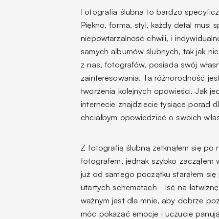
Fotografia ślubna to bardzo specyficz
Piękno, forma, styl, każdy detal musi
niepowtarzalność chwili, i indywidua
samych albumów ślubnych, tak jak ni
z nas, fotografów, posiada swój włas
zainteresowania. Ta różnorodność jest
tworzenia kolejnych opowieści. Jak j
internecie znajdziecie tysiące porad 
chciałbym opowiedzieć o swoich wła
Z fotografią ślubną zetknąłem się po
fotografem, jednak szybko zacząłem 
już od samego początku starałem się
utartych schematach - iść na łatwizn
ważnym jest dla mnie, aby dobrze p
móc pokazać emocje i uczucie panuj