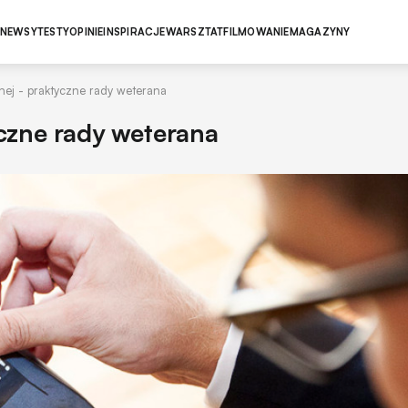
NEWSY
TESTY
OPINIE
INSPIRACJE
WARSZTAT
FILMOWANIE
MAGAZYNY
ubnej - praktyczne rady weterana
tyczne rady weterana