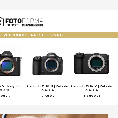
PSZE PROMOCJE NA FOTOFORMA.PL
 V | Raty do
Canon EOS R5 II | Raty do
Canon EOS R6V | Raty do
30x0%
30x0 %
30x0 %
 999 zł
17 599 zł
10 999 zł