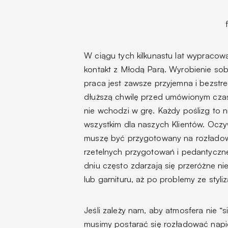
W ciągu tych kilkunastu lat wypracowa
kontakt z Młodą Parą. Wyrobienie so
praca jest zawsze przyjemna i bezstr
dłuższą chwilę przed umówionym cza
nie wchodzi w grę. Każdy poślizg to ni
wszystkim dla naszych Klientów. Oczy
muszę być przygotowany na rozładow
rzetelnych przygotowań i pedantycznej
dniu często zdarzają się przeróżne ni
lub garnituru, aż po problemy ze styli
Jeśli zależy nam, aby atmosfera nie “s
musimy postarać się rozładować napi