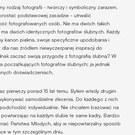
ny rodzaj fotografii - twórczy i symboliczny zarazem.
 sprostać podstawowej zasadzie - utrwalić
lność fotografowanych osób. Nie ma dwóch takich
e ma dwóch identycznych fotografów ślubnych. Każdy
ny kanon piękna, swoje specyficzne upodobania i
 dla nas źródłem niewyczerpanej inspiracji do
ednak zacząć swoją przygodę z fotografią ślubną? W
dla początkujących fotografów ślubnych; ja jednak
snych doświadczeniach.
 raz pierwszy ponad 15 lat temu. Byłem wtedy drugim
wykonywać samodzielne zlecenia. Do każdego z nich
 podchodzić indywidualnie. Nie chciałem bazować na
ę powtarzając na każdym ślubie te same kadry. Bardzo
oznać Państwa Młodych, aby w niepowtarzalny sposób
ące w tym szczególnym dniu.