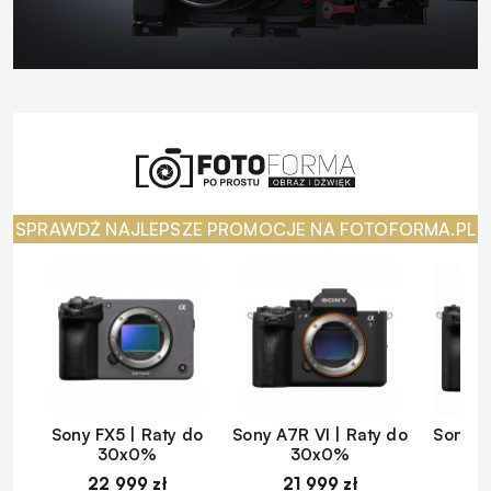
SPRAWDŹ NAJLEPSZE PROMOCJE NA FOTOFORMA.PL
Sony FX5 | Raty do
Sony A7R VI | Raty do
Sony A
30x0%
30x0%
22 999 zł
21 999 zł
1