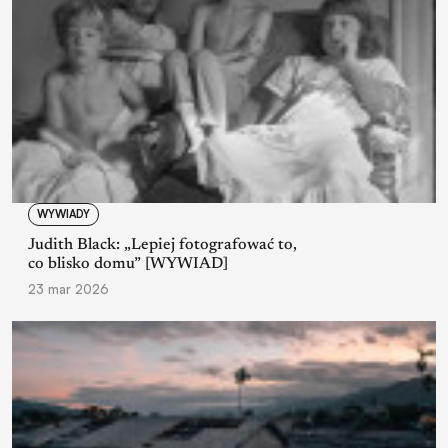
WYWIADY
Judith Black: „Lepiej fotografować to,
co blisko domu” [WYWIAD]
23 mar 2026