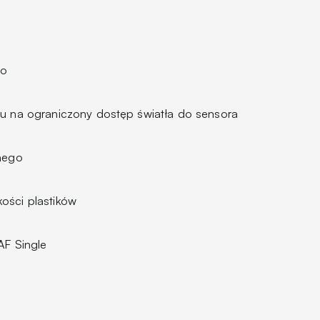
uo
du na ograniczony dostęp światła do sensora
znego
ości plastików
AF Single