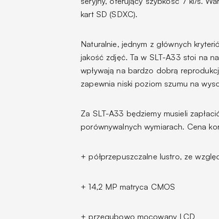
seryjny, oferujący szybkość 7 kl/s. 
kart SD (SDXC).
Naturalnie, jednym z głównych kryter
jakość zdjęć. Ta w SLT-A33 stoi na 
wpływają na bardzo dobrą reprodukc
zapewnia niski poziom szumu na wyso
Za SLT-A33 będziemy musieli zapłacić 
porównywalnych wymiarach. Cena kor
+ półprzepuszczalne lustro, ze wzgl
+ 14,2 MP matryca CMOS
+ przegubowo mocowany LCD