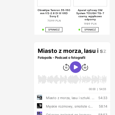
Obiektyw Tamron 35-150
Aparat cyfrowy OM
mm f/2-2.8 DI III VXD
System TOUGH TG-7
Sony E
czarny, wyjątkowo
odporny
7099 PLN
1989 PLN
SPRAWDŹ
SPRAWDŹ