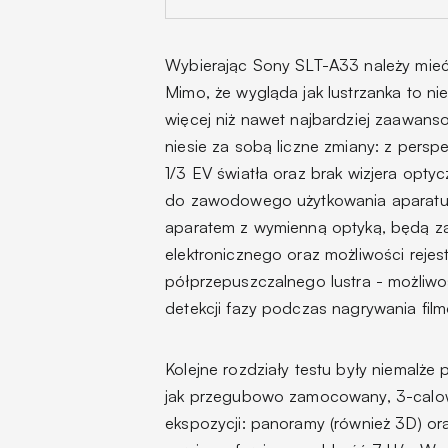
Wybierając Sony SLT-A33 należy mieć 
Mimo, że wygląda jak lustrzanka to n
więcej niż nawet najbardziej zaawan
niesie za sobą liczne zmiany: z perspe
1/3 EV światła oraz brak wizjera opty
do zawodowego użytkowania aparatu.
aparatem z wymienną optyką, będą za
elektronicznego oraz możliwości rejest
półprzepuszczalnego lustra - możliwo
detekcji fazy podczas nagrywania fil
Kolejne rozdziały testu były niemalże 
jak przegubowo zamocowany, 3-calo
ekspozycji: panoramy (również 3D) ora