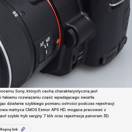
ncernu Sony, których cechą charakterystyczną jest
ki takiemu rozwiązaniu część wpadającego światła
ając działanie szybkiego pomiaru ostrości podczas rejestracji
selowa matryca CMOS Exmor APS HD, mogąca pracować z
st szybki tryb seryjny 7 kl/s oraz rejestracja panoram 3D.
Kopiuj link