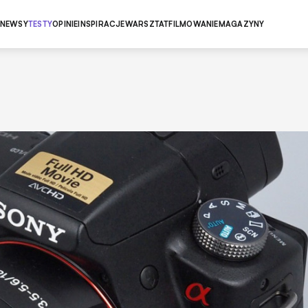
NEWSY
TESTY
OPINIE
INSPIRACJE
WARSZTAT
FILMOWANIE
MAGAZYNY