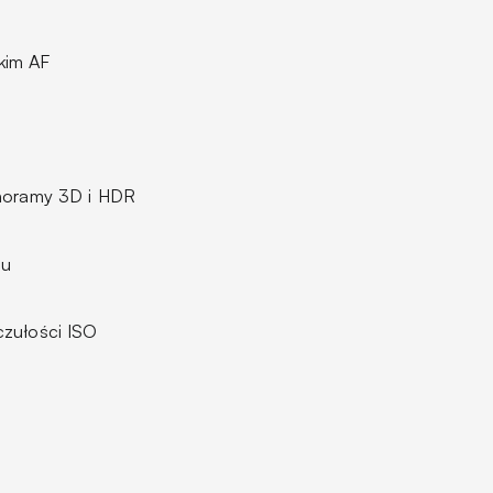
kim AF
anoramy 3D i HDR
su
czułości ISO