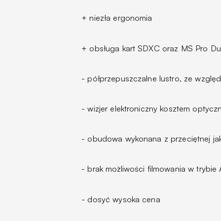
+ niezła ergonomia
+ obsługa kart SDXC oraz MS Pro D
- półprzepuszczalne lustro, ze wzglę
- wizjer elektroniczny kosztem optyc
- obudowa wykonana z przeciętnej jak
- brak możliwości filmowania w trybie 
- dosyć wysoka cena