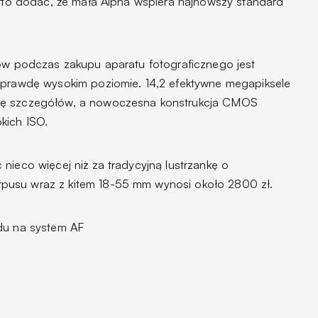
Warto dodać, że mała Alpha wspiera najnowszy standard
iów podczas zakupu aparatu fotograficznego jest
naprawdę wysokim poziomie. 14,2 efektywne megapiksele
ję szczegółów, a nowoczesna konstrukcja CMOS
kich ISO.
nieco więcej niż za tradycyjną lustrzankę o
pusu wraz z kitem 18-55 mm wynosi około 2800 zł.
ędu na system AF