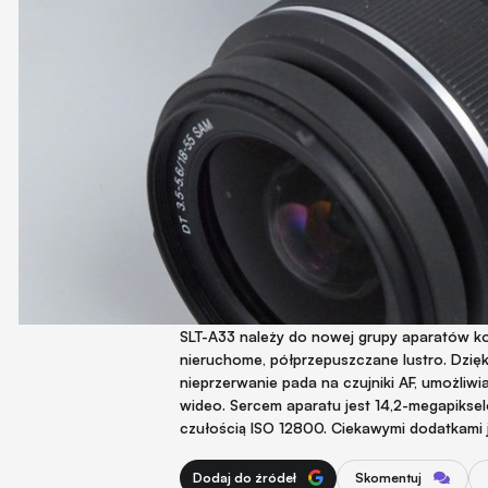
SLT-A33 należy do nowej grupy aparatów ko
nieruchome, półprzepuszczane lustro. Dzię
nieprzerwanie pada na czujniki AF, umożliwi
wideo. Sercem aparatu jest 14,2-megapik
czułością ISO 12800. Ciekawymi dodatkami je
Dodaj do źródeł
Skomentuj