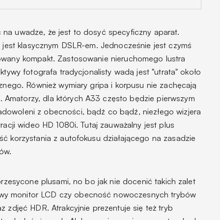
na uwadze, że jest to dosyć specyficzny aparat.
ie jest klasycznym DSLR-em. Jednocześnie jest czymś
sowany kompakt. Zastosowanie nieruchomego lustra
ktywy fotografa tradycjonalisty wadą jest "utrata" około
cznego. Również wymiary gripa i korpusu nie zachęcają
 Amatorzy, dla których A33 często będzie pierwszym
dowoleni z obecności, bądź co bądź, niezłego wizjera
racji wideo HD 1080i. Tutaj zauważalny jest plus
ść korzystania z autofokusu działającego na zasadzie
mów.
przesycone plusami, no bo jak nie docenić takich zalet
wy monitor LCD czy obecność nowoczesnych trybów
z zdjęć HDR. Atrakcyjnie prezentuje się też tryb