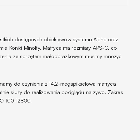
stkich dostępnych obiektywów systemu Alpha oraz
mie Koniki Minolty. Matryca ma rozmiary APS-C, co
dzenia ze sprzętem małoobrazkowym musimy mnożyć
o mamy do czynienia z 14,2-megapikselową matrycą
ie służy do realizowania podglądu na żywo. Zakres
ISO 100-12800.