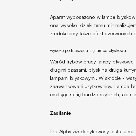
Aparat wyposażono w lampę błyskową o
ona wysoko, dzięki temu minimalizujem
zredukujemy także efekt czerwonych 
wysoko podnosząca się lampa błyskowa
Wśród trybów pracy lampy błyskowej z
długimi czasami, błysk na drugą kur
lampami błyskowymi. W skrócie - wsz
zaawansowani użytkownicy. Lampa bły
emitując serię bardzo szybkich, ale n
Zasilanie
Dla Alphy 33 dedykowany jest akumu