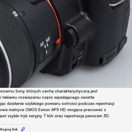
ncernu Sony, których cechą charakterystyczną jest
ki takiemu rozwiązaniu część wpadającego światła
ając działanie szybkiego pomiaru ostrości podczas rejestracji
selowa matryca CMOS Exmor APS HD, mogąca pracować z
st szybki tryb seryjny 7 kl/s oraz rejestracja panoram 3D.
Kopiuj link