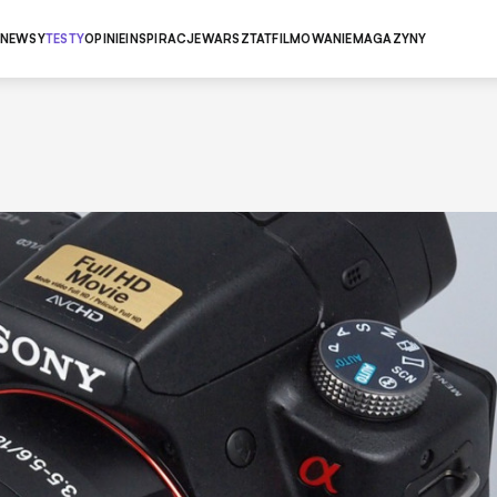
NEWSY
TESTY
OPINIE
INSPIRACJE
WARSZTAT
FILMOWANIE
MAGAZYNY