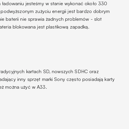
m ładowaniu jesteśmy w stanie wykonać około 330
ie podwyższonym zużyciu energii jest bardzo dobrym
e baterii nie sprawia żadnych problemów - slot
ateria blokowana jest plastikową zapadką.
tradycyjnych kartach SD, nowszych SDHC oraz
ający inny sprzęt marki Sony często posiadają karty
ież można użyć w A33.