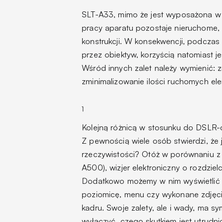
SLT-A33, mimo że jest wyposażona w lu
pracy aparatu pozostaje nieruchome, 
konstrukcji. W konsekwencji, podczas 
przez obiektyw, korzyścią natomiast j
Wśród innych zalet należy wymienić: 
zminimalizowanie ilości ruchomych e
1
Kolejną różnicą w stosunku do DSLR-ó
Z pewnością wiele osób stwierdzi, że 
rzeczywistości? Otóż w porównaniu z 
A500), wizjer elektroniczny o rozdzi
Dodatkowo możemy w nim wyświetlić w
poziomicę, menu czy wykonane zdjęci
kadru. Swoje zalety, ale i wady, ma sy
wyłączyć, czego skutkiem jest utrudni