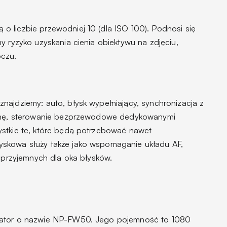
 liczbie przewodniej 10 (dla ISO 100). Podnosi się
y ryzyko uzyskania cienia obiektywu na zdjęciu,
oczu.
najdziemy: auto, błysk wypełniający, synchronizacja z
tynę, sterowanie bezprzewodowe dedykowanymi
ystkie te, które będą potrzebować nawet
skowa służy także jako wspomaganie układu AF,
ieprzyjemnych dla oka błysków.
lator o nazwie NP-FW50. Jego pojemność to 1080