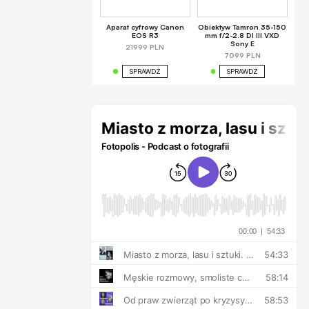
Aparat cyfrowy Canon
Obiektyw Tamron 35-150
EOS R3
mm f/2-2.8 DI III VXD
Sony E
21999 PLN
7099 PLN
SPRAWDŹ
SPRAWDŹ