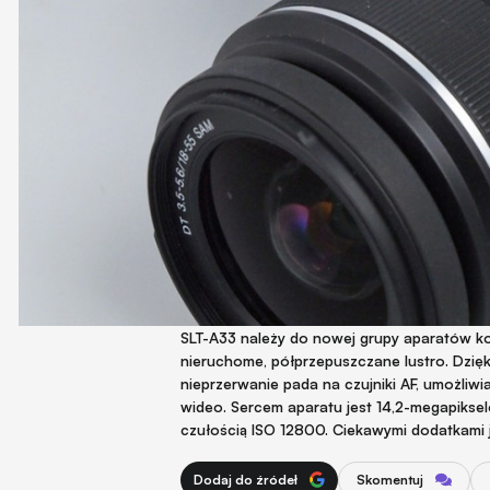
SLT-A33 należy do nowej grupy aparatów ko
nieruchome, półprzepuszczane lustro. Dzię
nieprzerwanie pada na czujniki AF, umożliwi
wideo. Sercem aparatu jest 14,2-megapik
czułością ISO 12800. Ciekawymi dodatkami je
Dodaj do źródeł
Skomentuj