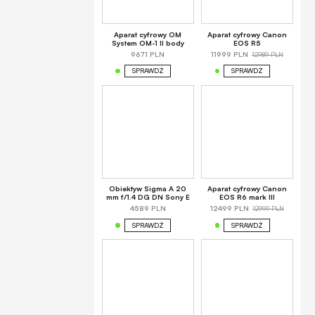
Aparat cyfrowy OM
Aparat cyfrowy Canon
System OM-1 II body
EOS R5
12989 PLN
9671 PLN
11999 PLN
SPRAWDŹ
SPRAWDŹ
Obiektyw Sigma A 20
Aparat cyfrowy Canon
mm f/1.4 DG DN Sony E
EOS R6 mark III
12999 PLN
4589 PLN
12499 PLN
SPRAWDŹ
SPRAWDŹ