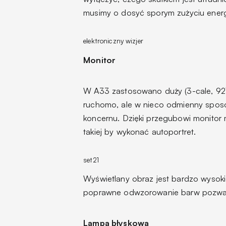
musimy o dosyć sporym zużyciu energii
elektroniczny wizjer
Monitor
W A33 zastosowano duży (3-cale, 92
ruchomo, ale w nieco odmienny sposó
koncernu. Dzięki przegubowi monitor 
takiej by wykonać autoportret.
set21
Wyświetlany obraz jest bardzo wysokie
poprawne odwzorowanie barw pozwala p
Lampa błyskowa