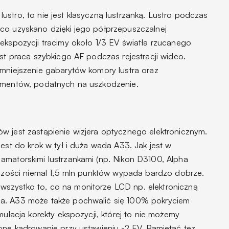
stro, to nie jest klasyczną lustrzanką. Lustro podczas
co uzyskano dzięki jego półprzepuszczalnej
ekspozycji tracimy około 1/3 EV światła rzucanego
est praca szybkiego AF podczas rejestracji wideo.
zmniejszenie gabarytów komory lustra oraz
lementów, podatnych na uszkodzenie.
w jest zastąpienie wizjera optycznego elektronicznym.
jest do krok w tył i duża wada A33. Jak jest w
amatorskimi lustrzankami (np. Nikon D3100, Alpha
elczości niemal 1,5 mln punktów wypada bardzo dobrze.
szystko to, co na monitorze LCD np. elektroniczną
a. A33 może także pochwalić się 100% pokryciem
mulacja korekty ekspozycji, której to nie możemy
one kadrowanie przy ustawieniu -2 EV. Pamiętać tez