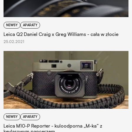
NEWSY
APARATY
Leica Q2 Daniel Craig x Greg Williams - cała w złocie
25.02.2021
NEWSY
APARATY
Leica M10-P Reporter - kuloodporna „M-ka” z
kevlarowym pancerzem