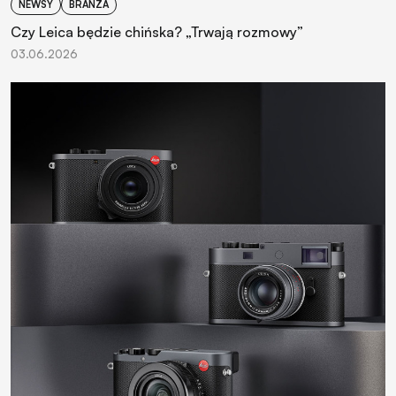
NEWSY
BRANŻA
Czy Leica będzie chińska? „Trwają rozmowy”
03.06.2026