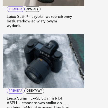
PREMIERA
APARATY
Leica SL3-P - szybki i wszechstronny
bezlusterkowiec w stylowym
wydaniu
PREMIERA
OBIEKTYWY
Leica Summilux-SL 50 mm f/1.4
ASPH. - standardowa stałka do
systemu L-Mount w nowej, bardziej