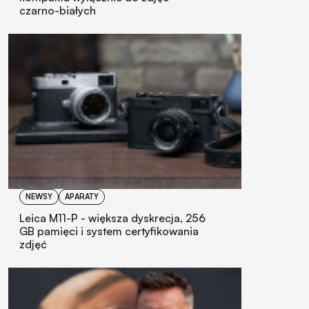
czarno-białych
NEWSY
APARATY
Leica M11-P - większa dyskrecja, 256
GB pamięci i system certyfikowania
zdjęć