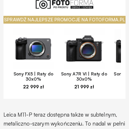
SPRAWDŹ NAJLEPSZE PROMOCJE NA FOTOFORMA.PL
Sony FX5 | Raty do
Sony A7R VI | Raty do
Sony A
30x0%
30x0%
22 999 zł
21 999 zł
1
Leica M11-P teraz dostępna także w subtelnym,
metaliczno-szarym wykończeniu. To nadal w pełni