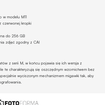
co w modelu M11
z czerwonej kropki
na do 256 GB
ia zdjęć zgodny z CAI
ów z serii M, w końcu pojawia się ich wersja z
ele te charakteryzują się oszczędnym wzornictwem bez
i specjalnie wyciszonym mechanizmem migawki tak, aby
tografowania.