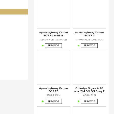
Aparat cyfrowy Canon
Aparat cyfrowy Canon
EOS R6 mark III
EOS R5
12999 PLN
12989 PLN
12499 PLN
11999 PLN
SPRAWDŹ
SPRAWDŹ
Aparat cyfrowy Canon
Obiektyw Sigma A 20
EOS R3
mm f/1.4 DG DN Sony E
21999 PLN
4589 PLN
SPRAWDŹ
SPRAWDŹ