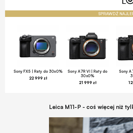
SPRAWDŹ NAJLE
Sony FX5 | Raty do 30x0%
Sony A7R VI | Raty do
Sony A7
30x0%
22 999 zł
21 999 zł
12
Leica M11-P - coś więcej niż t