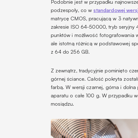
Podobnie jest w przypadku najnows
podzespoły, co w
standardowej wersj
matrycę CMOS, pracującą w 3 natywn
zakresie ISO 64-50000, tryb seryjny 4
punktów i możliwość fotografowania w 
ale istotną różnicą w podstawowej spe
z 64 do 256 GB.
Z zewnątrz, tradycyjnie pominięto c
górnej ściance. Całość pokryta zost
farbą. W wersji czarnej, górna i doln
aparatu o całe 100 g. W przypadku w
mosiądzu.