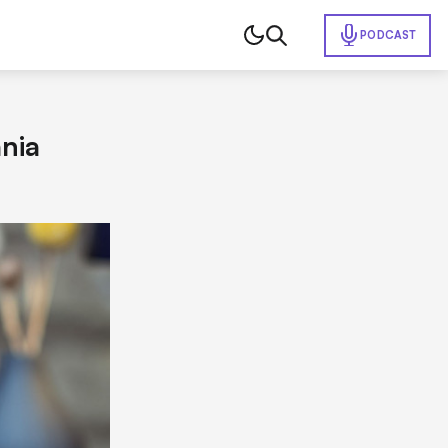
PODCAST
ania