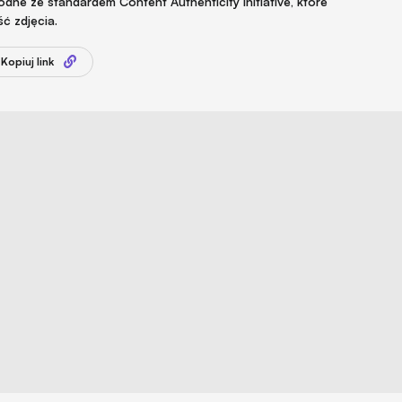
ne ze standardem Content Authenticity Initiative, które
ć zdjęcia.
Kopiuj link