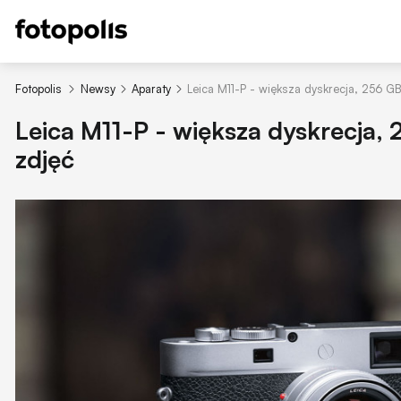
Fotopolis
Newsy
Aparaty
Leica M11-P - większa dyskrecja, 256 GB
Leica M11-P - większa dyskrecja, 
zdjęć