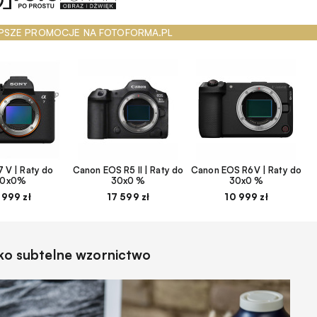
PSZE PROMOCJE NA FOTOFORMA.PL
 V | Raty do
Canon EOS R5 II | Raty do
Canon EOS R6V | Raty do
30x0%
30x0 %
30x0 %
 999 zł
17 599 zł
10 999 zł
ylko subtelne wzornictwo