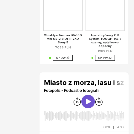
Obiektyw Tamron 35-150
Aparat cyfrowy OM
mm f/2-2.8 DI III VXD
System TOUGH TG-7
Sony E
czarny, wyjątkowo
odporny
7099 PLN
1989 PLN
SPRAWDŹ
SPRAWDŹ