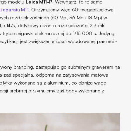
zego modelu
Leica M11-P
. Wewnątrz, to te same
i aparatu M11
. Otrzymujemy więc 60-megapikselową
ych rozdzielczościach (60 Mp, 36 Mp i 18 Mp) w
,5 kl./s, dotykowy ekran o rozdzielczości 2,3 mln
trybie migawki elektronicznej do 1/16 000 s. Jedyną,
cyfikacji jest zwiększenie ilości wbudowanej pamięci -
zerwony branding, zastępując go subtelnym grawerem na
ała zaś specjalną, odporną na zarysowania matową
a płytka wykonane są z aluminium, co obniża wagę
ersji srebrnej otrzymujemy zaś body wykonane z