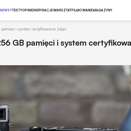
NEWSY
TESTY
OPINIE
INSPIRACJE
WARSZTAT
FILMOWANIE
MAGAZYNY
 pamięci i system certyfikowania zdjęć
256 GB pamięci i system certyfikow