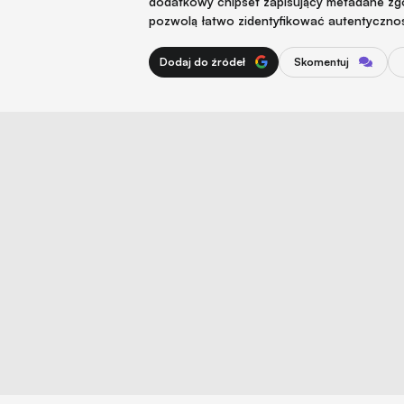
dodatkowy chipset zapisujący metadane zgod
pozwolą łatwo zidentyfikować autentycznoś
Dodaj do źródeł
Skomentuj