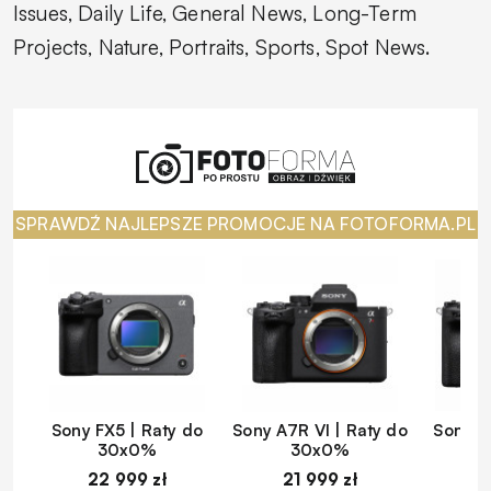
Issues, Daily Life, General News, Long-Term
Projects, Nature, Portraits, Sports, Spot News.
SPRAWDŹ NAJLEPSZE PROMOCJE NA FOTOFORMA.PL
Sony FX5 | Raty do
Sony A7R VI | Raty do
Sony A
30x0%
30x0%
22 999 zł
21 999 zł
1