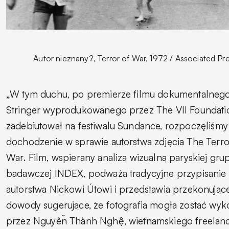
Autor nieznany?, Terror of War, 1972 / Associated Pr
„W tym duchu, po premierze filmu dokumentalneg
Stringer
wyprodukowanego przez The VII Foundatio
zadebiutował na festiwalu Sundance, rozpoczęliśmy
dochodzenie w sprawie autorstwa zdjęcia
The Terro
War
. Film, wspierany analizą wizualną paryskiej gru
badawczej INDEX, podważa tradycyjne przypisanie
autorstwa Nickowi Útowi i przedstawia przekonując
dowody sugerujące, że fotografia mogła zostać wy
przez Nguyễn Thành Nghệ, wietnamskiego freelan