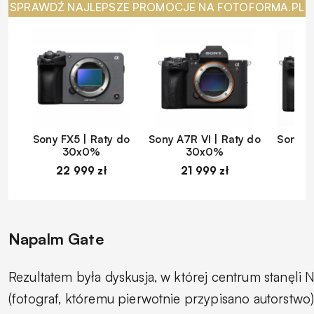
SPRAWDŹ NAJLEPSZE PROMOCJE NA FOTOFORMA.PL
Sony FX5 | Raty do
Sony A7R VI | Raty do
Sony A
30x0%
30x0%
22 999 zł
21 999 zł
1
Napalm Gate
Rezultatem była dyskusja, w której centrum stanęli N
(fotograf, któremu pierwotnie przypisano autorstwo)