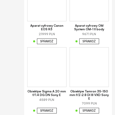
Aparat cyfrowy Canon
Aparat cyfrowy OM
EOS R3
System OM-1 II body
21999 PLN
9671 PLN
SPRAWDŹ
SPRAWDŹ
Obiektyw Sigma A 20 mm
Obiektyw Tamron 35-150
f/1.4 DG DN Sony E
mm f/2-2.8 DI III VXD Sony
E
4589 PLN
7099 PLN
SPRAWDŹ
SPRAWDŹ