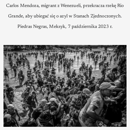
Carlos Mendoza, migrant z Wenezueli, przekracza rzekę Rio
Grande, aby ubiegać się o azyl w Stanach Zjednoczonych.
Piedras Negras, Meksyk, 7 października 2023 r.