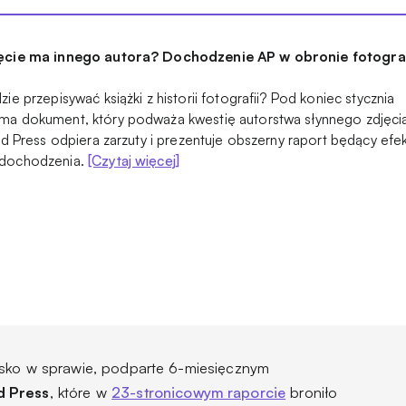
jęcie ma innego autora? Dochodzenie AP w obronie fotogra
ie przepisywać książki z historii fotografii? Pod koniec stycznia
ma dokument, który podważa kwestię autorstwa słynnego zdjęci
ted Press odpiera zarzuty i prezentuje obszerny raport będący ef
 dochodzenia.
[Czytaj więcej]
isko w sprawie, podparte 6-miesięcznym
d Press
, które w
23-stronicowym raporcie
broniło