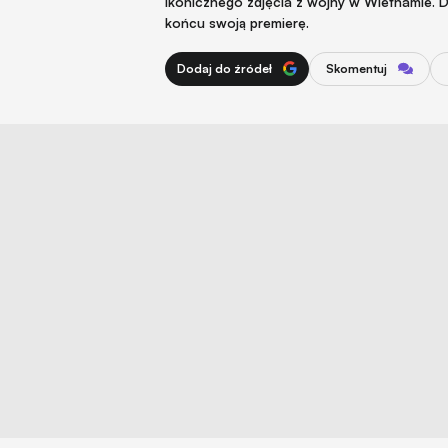
ikonicznego zdjęcia z wojny w Wietnamie. D
końcu swoją premierę.
Dodaj do źródeł
Skomentuj