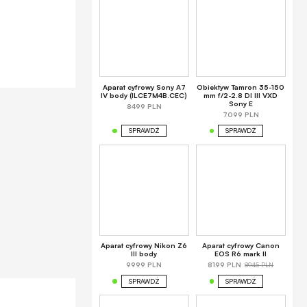
Aparat cyfrowy Sony A7
Obiektyw Tamron 35-150
IV body (ILCE7M4B.CEC)
mm f/2-2.8 DI III VXD
Sony E
8499 PLN
7099 PLN
SPRAWDŹ
SPRAWDŹ
Aparat cyfrowy Nikon Z6
Aparat cyfrowy Canon
III body
EOS R6 mark II
8945 PLN
9999 PLN
8199 PLN
SPRAWDŹ
SPRAWDŹ