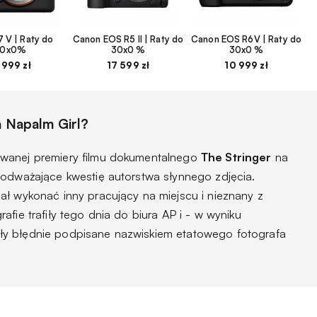
 V | Raty do
Canon EOS R5 II | Raty do
Canon EOS R6V | Raty do
30x0%
30x0 %
30x0 %
 999 zł
17 599 zł
10 999 zł
a Napalm Girl?
owanej premiery filmu dokumentalnego
The Stringer
na
podważające kwestię autorstwa słynnego zdjęcia.
ał wykonać inny pracujący na miejscu i nieznany z
fie trafiły tego dnia do biura AP i - w wyniku
y błędnie podpisane nazwiskiem etatowego fotografa