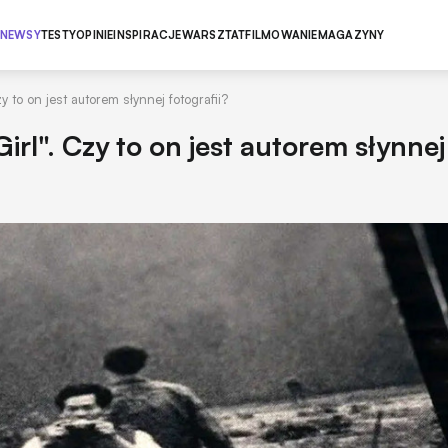
NEWSY
TESTY
OPINIE
INSPIRACJE
WARSZTAT
FILMOWANIE
MAGAZYNY
y to on jest autorem słynnej fotografii?
irl". Czy to on jest autorem słynnej