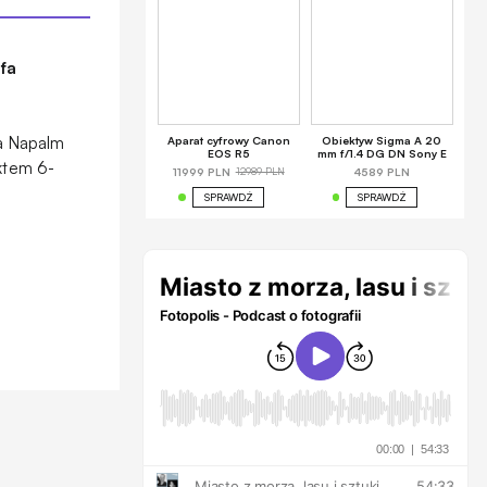
fa
a Napalm
Aparat cyfrowy Canon
Obiektyw Sigma A 20
EOS R5
mm f/1.4 DG DN Sony E
ektem 6-
12989 PLN
11999 PLN
4589 PLN
SPRAWDŹ
SPRAWDŹ