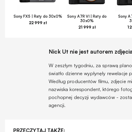
Sony FX5 | Raty do 30x0%
Sony A7R VI | Raty do
Sony A7
30x0%
22 999 zł
21 999 zł
12
Nick Ut nie jest autorem zdjęci
W zeszłym tygodniu, za sprawą plan
światło dzienne wypłynęły rewelacje 
Według producentów filmu, zdjęcie mi
nazwiska korespondent, którego fotogra
pochopnej decyzji wydawców - został
agencji.
PRZECZYTAJ TAKŻE: