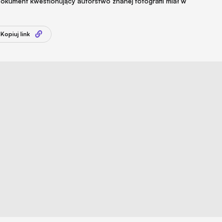
okument kwestionujący autorstwo znanej fotografii miał w
Kopiuj link