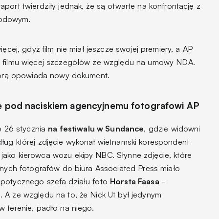
port twierdziły jednak, że są otwarte na konfrontację z
wodowym.
ięcej, gdyż film nie miał jeszcze swojej premiery, a AP
w filmu więcej szczegółów ze względu na umowy NDA.
którą opowiada nowy dokument.
ne pod naciskiem agencyjnemu fotografowi AP
rę 26 stycznia
na festiwalu w Sundance
, gdzie widowni
ług której zdjęcie wykonał wietnamski korespondent
 jako kierowca wozu ekipy NBC. Słynne zdjęcie, które
innych fotografów do biura Associated Press miało
spotycznego szefa działu foto
Horsta Faasa
-
 A ze względu na to, że Nick Ut był jedynym
w terenie, padło na niego.