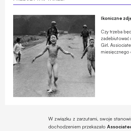
Ikoniczne zd
Czy trzeba będz
zadebiutować 
Girl. Assiocia
miesięcznego
W związku z zarzutami, swoje stanow
dochodzeniem przekazało
Associate