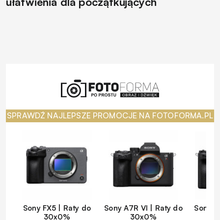
ułatwienia dla początkujących
SPRAWDŹ NAJLEPSZE PROMOCJE NA FOTOFORMA.PL
Sony FX5 | Raty do
Sony A7R VI | Raty do
Sony A
30x0%
30x0%