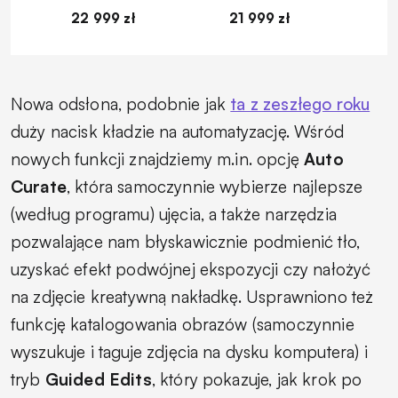
22 999 zł
21 999 zł
1
Nowa odsłona, podobnie jak
ta z zeszłego roku
duży nacisk kładzie na automatyzację. Wśród
nowych funkcji znajdziemy m.in. opcję
Auto
Curate
, która samoczynnie wybierze najlepsze
(według programu) ujęcia, a także narzędzia
pozwalające nam błyskawicznie podmienić tło,
uzyskać efekt podwójnej ekspozycji czy nałożyć
na zdjęcie kreatywną nakładkę. Usprawniono też
funkcję katalogowania obrazów (samoczynnie
wyszukuje i taguje zdjęcia na dysku komputera) i
tryb
Guided Edits
, który pokazuje, jak krok po