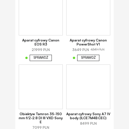
Aparat cyfrowy Canon
Aparat cyfrowy Canon
EOS R3
PowerShot V1
21999 PLN
3649 PLN
4349 PLN
SPRAWDŹ
SPRAWDŹ
Obiektyw Tamron 35-150
Aparat cyfrowy Sony A7 IV
mm f/2-2.8 DI III VXD Sony
body (ILCE7M4B.CEC)
E
8499 PLN
7099 PLN