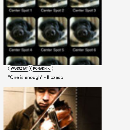
WARSZTAT
PORADNIKI
"One is enough" - II część