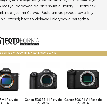
łączyć, dodawać do nich światło, kolory... Ciężko tak
binacji jest mnóstwo. Postaram się przedstawić trzy
niej części) bardzo ciekawe i nietypowe narzędzia.
PSZE PROMOCJE NA FOTOFORMA.PL
 V | Raty do
Canon EOS R5 II | Raty do
Canon EOS R6V | Raty do
30x0%
30x0 %
30x0 %