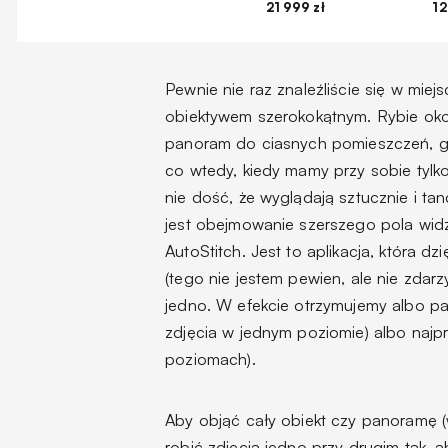
21 999 zł
12
Pewnie nie raz znaleźliście się w miej
obiektywem szerokokątnym. Rybie oko
panoram do ciasnych pomieszczeń, gd
co wtedy, kiedy mamy przy sobie tylko
nie dość, że wyglądają sztucznie i tan
jest obejmowanie szerszego pola widz
AutoStitch. Jest to aplikacja, która d
(tego nie jestem pewien, ale nie zdarz
jedno. W efekcie otrzymujemy albo pa
zdjęcia w jednym poziomie) albo najpr
poziomach).
Aby objąć cały obiekt czy panoramę (
robić zdjęcia jedno przy drugim tak, 