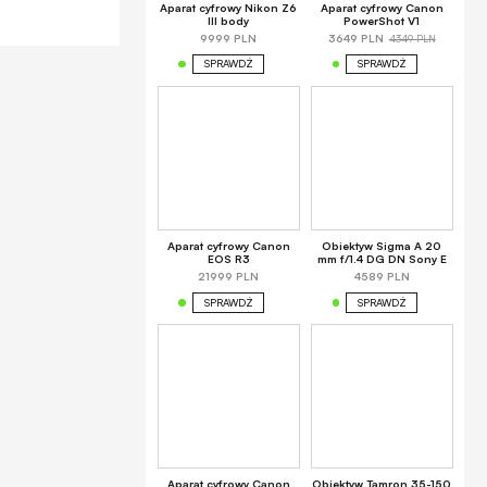
Aparat cyfrowy Nikon Z6
Aparat cyfrowy Canon
III body
PowerShot V1
4349 PLN
9999 PLN
3649 PLN
SPRAWDŹ
SPRAWDŹ
Aparat cyfrowy Canon
Obiektyw Sigma A 20
EOS R3
mm f/1.4 DG DN Sony E
21999 PLN
4589 PLN
SPRAWDŹ
SPRAWDŹ
Aparat cyfrowy Canon
Obiektyw Tamron 35-150