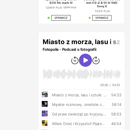
EOS R6 mark III
mm f/2-2.8 DI III VXD
Sony E
12999 PLN
12499 PLN
7099 PLN
SPRAWDŹ
SPRAWDŹ