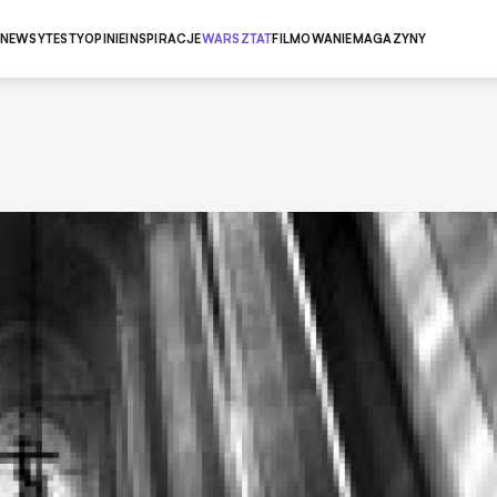
NEWSY
TESTY
OPINIE
INSPIRACJE
WARSZTAT
FILMOWANIE
MAGAZYNY