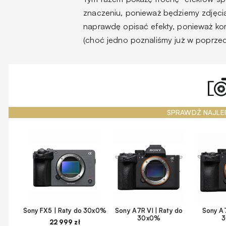
znaczeniu, ponieważ będziemy zdjęcia 
naprawdę opisać efekty, ponieważ kom
(choć jedno poznaliśmy już w poprzed
SPRAWDŹ NAJLE
Sony FX5 | Raty do 30x0%
Sony A7R VI | Raty do
Sony A7
30x0%
22 999 zł