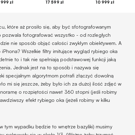
 999 zł
17 599 zł
10 999 zł
scu, które aż prosiło się, aby być sfotografowanym
 pozwala fotografować wszystko - od rozległych
zie nie sposób objąć całości zwykłym obiektywem. A
 iPhona? Wszelkie filtry imitujące wygląd rybiego oka
detnie to i tak nie spełniają podstawowej funkcji jaką
enia. Jednak jest na to sposób i nazywa się
zięki specjalnym algorytmom potrafi złączyć dowolną
yło mi się jeszcze, żeby było ich za dużo) ilość zdjęć w
noramę o rozpiętości nawet 360 stopni (jeśli robimy
awdziwszy efekt rybiego oka (jeżeli robimy w kilku
w tym wypadku będzie to wnętrze bazyliki) musimy
aby pokrywały się w około 1/3. (Ważne żeby trzymać