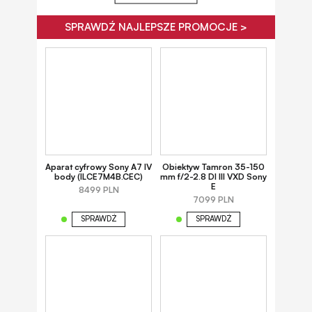
SPRAWDŹ NAJLEPSZE PROMOCJE >
Aparat cyfrowy Sony A7 IV
Obiektyw Tamron 35-150
body (ILCE7M4B.CEC)
mm f/2-2.8 DI III VXD Sony
E
8499 PLN
7099 PLN
SPRAWDŹ
SPRAWDŹ