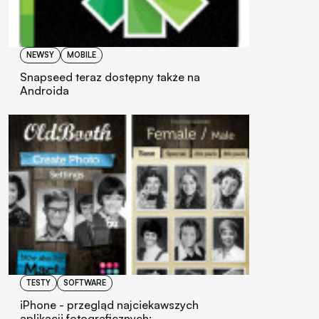
NEWSY
MOBILE
Snapseed teraz dostępny także na
Androida
TESTY
SOFTWARE
iPhone - przegląd najciekawszych
aplikacji fotograficznych: