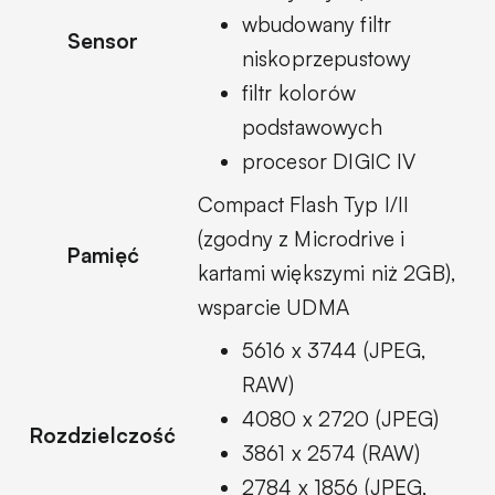
wbudowany filtr
Sensor
niskoprzepustowy
filtr kolorów
podstawowych
procesor DIGIC IV
Compact Flash Typ I/II
(zgodny z Microdrive i
Pamięć
kartami większymi niż 2GB),
wsparcie UDMA
5616 x 3744 (JPEG,
RAW)
4080 x 2720 (JPEG)
Rozdzielczość
3861 x 2574 (RAW)
2784 x 1856 (JPEG,