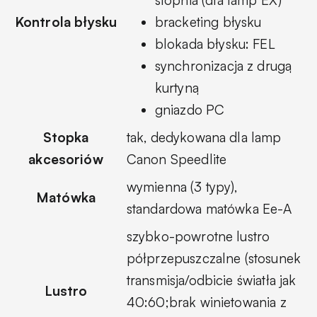
stopnia (dla lamp EX)
Kontrola błysku
bracketing błysku
blokada błysku: FEL
synchronizacja z drugą
kurtyną
gniazdo PC
Stopka
tak, dedykowana dla lamp
akcesoriów
Canon Speedlite
wymienna (3 typy),
Matówka
standardowa matówka Ee-A
szybko-powrotne lustro
półprzepuszczalne (stosunek
transmisja/odbicie światła jak
Lustro
40:60;brak winietowania z