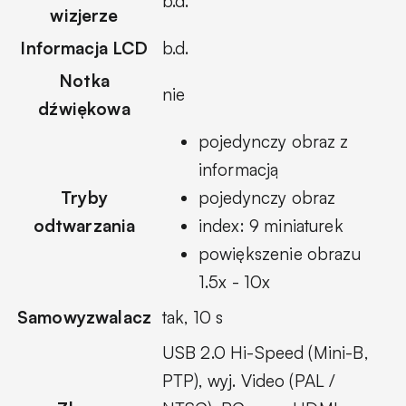
b.d.
wizjerze
Informacja LCD
b.d.
Notka
nie
dźwiękowa
pojedynczy obraz z
informacją
Tryby
pojedynczy obraz
odtwarzania
index: 9 miniaturek
powiększenie obrazu
1.5x - 10x
Samowyzwalacz
tak, 10 s
USB 2.0 Hi-Speed (Mini-B,
PTP), wyj. Video (PAL /