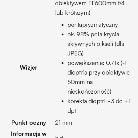
obiektywem EF600mm f/4
lub krótszym)
pentapryzmatyczny
ok. 98% pola krycia
aktywnych pikseli (dla
JPEG)
powiększenie: 0,71x (-1
Wizjer
dioptria przy obiektywie
50mm na
nieskończoność)
korekta dioptrii -3 do +1
dpt
Punkt oczny
21 mm
Informacja w