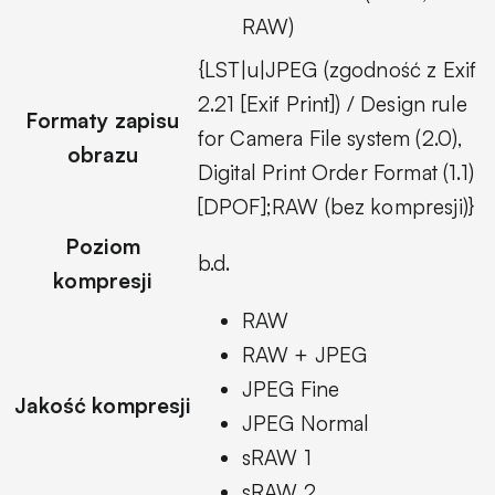
RAW)
{LST|u|JPEG (zgodność z Exif
2.21 [Exif Print]) / Design rule
Formaty zapisu
for Camera File system (2.0),
obrazu
Digital Print Order Format (1.1)
[DPOF];RAW (bez kompresji)}
Poziom
b.d.
kompresji
RAW
RAW + JPEG
JPEG Fine
Jakość kompresji
JPEG Normal
sRAW 1
sRAW 2