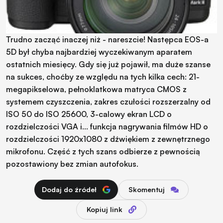
Trudno zacząć inaczej niż - nareszcie! Następca EOS-a
5D był chyba najbardziej wyczekiwanym aparatem
ostatnich miesięcy. Gdy się już pojawił, ma duże szanse
na sukces, choćby ze względu na tych kilka cech: 21-
megapikselowa, pełnoklatkowa matryca CMOS z
systemem czyszczenia, zakres czułości rozszerzalny od
ISO 50 do ISO 25600, 3-calowy ekran LCD o
rozdzielczości VGA i... funkcja nagrywania filmów HD o
rozdzielczości 1920x1080 z dźwiękiem z zewnętrznego
mikrofonu. Część z tych szans odbierze z pewnością
pozostawiony bez zmian autofokus.
Dodaj do źródeł
Skomentuj
Kopiuj link