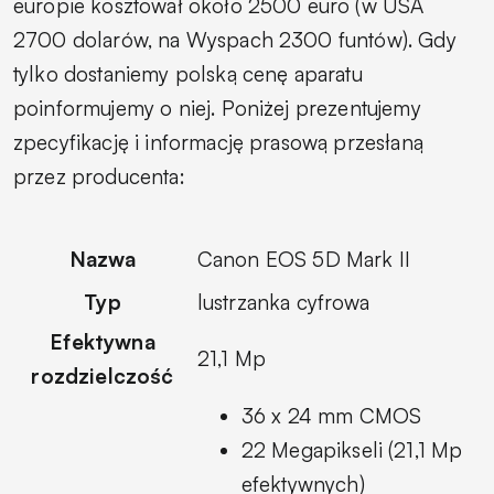
europie kosztował około 2500 euro (w USA
2700 dolarów, na Wyspach 2300 funtów). Gdy
tylko dostaniemy polską cenę aparatu
poinformujemy o niej. Poniżej prezentujemy
zpecyfikację i informację prasową przesłaną
przez producenta:
Nazwa
Canon EOS 5D Mark II
Typ
lustrzanka cyfrowa
Efektywna
21,1 Mp
rozdzielczość
36 x 24 mm CMOS
22 Megapikseli (21,1 Mp
efektywnych)