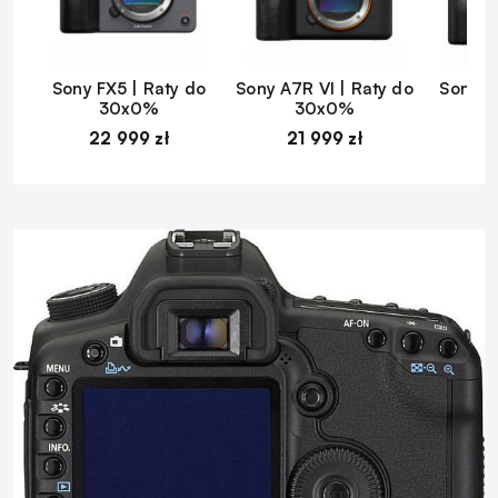
Sony FX5 | Raty do
Sony A7R VI | Raty do
Sony A
30x0%
30x0%
22 999 zł
21 999 zł
1