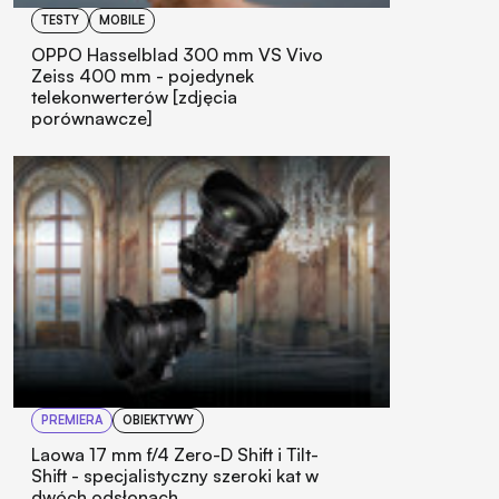
TESTY
MOBILE
OPPO Hasselblad 300 mm VS Vivo
Zeiss 400 mm - pojedynek
telekonwerterów [zdjęcia
porównawcze]
PREMIERA
OBIEKTYWY
Laowa 17 mm f/4 Zero-D Shift i Tilt-
Shift - specjalistyczny szeroki kat w
dwóch odsłonach