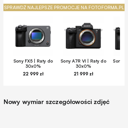
SPRAWDŹ NAJLEPSZE PROMOCJE NA FOTOFORMA.PL
Sony FX5 | Raty do
Sony A7R VI | Raty do
Sony A
30x0%
30x0%
22 999 zł
21 999 zł
1
Nowy wymiar szczegółowości zdjęć