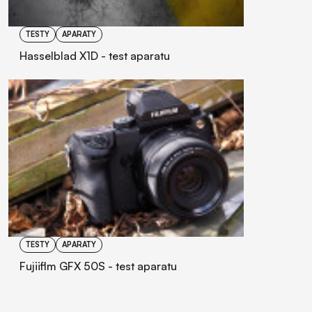
TESTY
APARATY
Hasselblad X1D - test aparatu
TESTY
APARATY
Fujiiflm GFX 50S - test aparatu