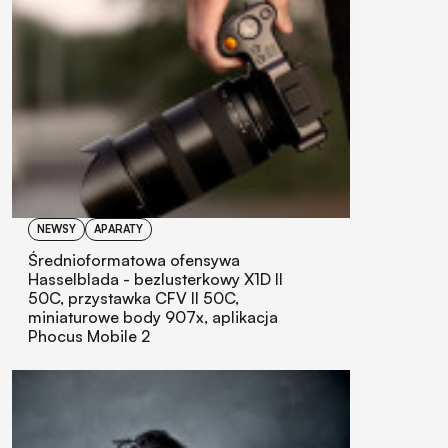
NEWSY
APARATY
Średnioformatowa ofensywa
Hasselblada - bezlusterkowy X1D II
50C, przystawka CFV II 50C,
miniaturowe body 907x, aplikacja
Phocus Mobile 2