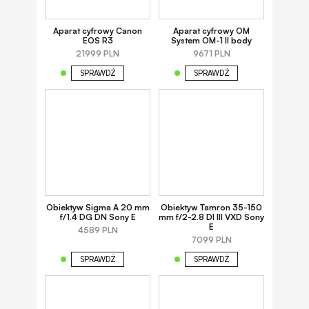
Aparat cyfrowy Canon
Aparat cyfrowy OM
EOS R3
System OM-1 II body
21999 PLN
9671 PLN
SPRAWDŹ
SPRAWDŹ
Obiektyw Sigma A 20 mm
Obiektyw Tamron 35-150
f/1.4 DG DN Sony E
mm f/2-2.8 DI III VXD Sony
E
4589 PLN
7099 PLN
SPRAWDŹ
SPRAWDŹ