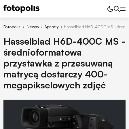
Fotopolis
Newsy
Aparaty
Hasselblad H6D-400C MS - średni
Hasselblad H6D-400C MS -
średnioformatowa
przystawka z przesuwaną
matrycą dostarczy 400-
megapikselowych zdjęć