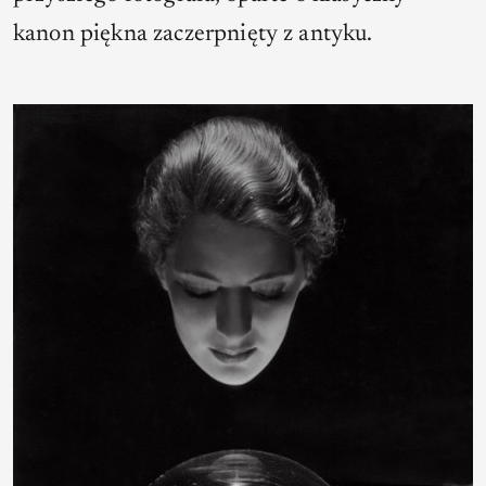
kanon piękna zaczerpnięty z antyku.