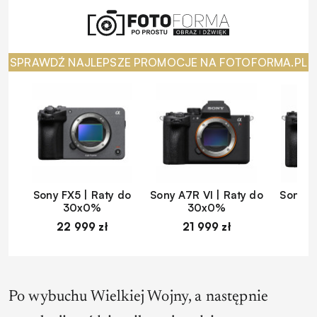
SPRAWDŹ NAJLEPSZE PROMOCJE NA FOTOFORMA.PL
Sony FX5 | Raty do
Sony A7R VI | Raty do
Sony A
30x0%
30x0%
22 999 zł
21 999 zł
1
Po wybuchu Wielkiej Wojny, a następnie