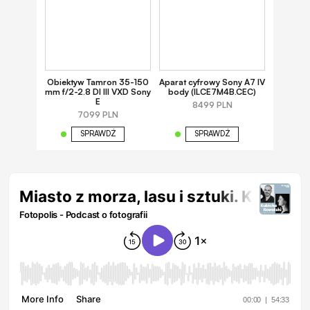
Obiektyw Tamron 35-150
Aparat cyfrowy Sony A7 IV
mm f/2-2.8 DI III VXD Sony
body (ILCE7M4B.CEC)
E
8499 PLN
7099 PLN
SPRAWDŹ
SPRAWDŹ