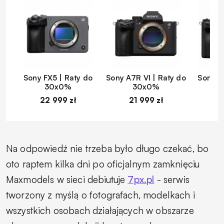
Sony FX5 | Raty do
Sony A7R VI | Raty do
Sony A
30x0%
30x0%
22 999 zł
21 999 zł
1
Na odpowiedź nie trzeba było długo czekać, bo
oto raptem kilka dni po oficjalnym zamknięciu
Maxmodels w sieci debiutuje
7px.pl
- serwis
tworzony z myślą o fotografach, modelkach i
wszystkich osobach działających w obszarze